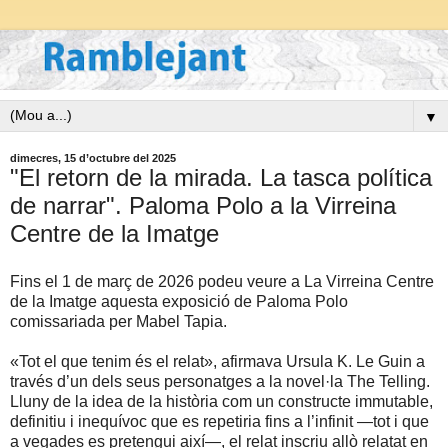
▼
dimecres, 15 d’octubre del 2025
"El retorn de la mirada. La tasca política
de narrar". Paloma Polo a la Virreina
Centre de la Imatge
Fins el 1 de març de 2026 podeu veure a La Virreina Centre
de la Imatge aquesta exposició de Paloma Polo
comissariada per Mabel Tapia.
«Tot el que tenim és el relat», afirmava Ursula K. Le Guin a
través d’un dels seus personatges a la novel·la The Telling.
Lluny de la idea de la història com un constructe immutable,
definitiu i inequívoc que es repetiria fins a l’infinit —tot i que
a vegades es pretengui així—, el relat inscriu allò relatat en