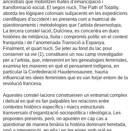
ancestrals que mobilitzen lluites d’emancipació i
transformació social. El segon nucli, The Path of Totality,
aborda les lògiques colonials subjacents en les expedicions
científiques d’occident i es presenta com a matricial de
qüestionaments i metodologies que l’artista desenvolupa.
La tercera constel·lació, Dulcinea, es concentra en dues
històries de militància, lluita i compromís polític en el context
franquista i de l’anomenada Transició a Espanya.
Finalment, el quart nucli, Se jeter au fond du lac pour
conserver sa vie (1), constitueix un nou camp investigador
per a l’artista, que, intervenint en les genealogies feministes,
examina les maneres en què el pensament indígena, en
particular la Confederació Haudenosaunee, hauria
influenciat les idees feministes que es van forjar entorn de la
revolució francesa.
Aquestes constel·lacions construeixen un entramat complex
i delicat en què es fan palpables les relacions entre
contextos històrics específics i marcs estructurals
transversals d’organització sociopolítica i ideològica. Les
propostes presents, però, no apunten en cap cas a
qüestionar de manera binària la història dominant heretada,
sinó a intervenir-hi, en ella i en les eines amb què es