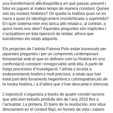
una transformació afectivopolítica en què passat, present i
futur es juguen al mateix temps de manera constant. Quines
són les nostres històries? On queda la història quan no es
narra o quan és ideològicament invisibilitzada o suprimida?
En quin sistema-món ens tanca allò relatat o, al contrari, a
quins mons ens obre? Aquestes preguntes són implícites i
s’actualitzen en tota operació de relatar, alhora que
transformen els relats adquirits.
Els projectes de l’artista Paloma Polo estan travessats per
aquestes preguntes i per un compromís contemporani
fonamental amb el que es defineix com la Història en una
confrontació constant i innegociable amb ella. A partir de
llargs processos d’investigació, l’artista s’acosta a
esdeveniments històrics molt precisos, a relats que han
estat part dels fonaments hegemònics colonopatriarcals de
la nostra història, i a d’altres que s’han descartat o silenciat.
L’exposició s’organitza a través de quatre constel·lacions
que articulen treballs produïts des de l’any 2010 fins a
l’actualitat. La primera, El barro de la revolución, ens situa
directament en el context filipí, en formes de vida i sabers