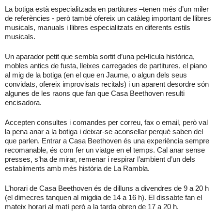
La botiga està especialitzada en partitures –tenen més d’un miler
de referències - però també ofereix un catàleg important de llibres
musicals, manuals i llibres especialitzats en diferents estils
musicals.
Un aparador petit que sembla sortit d’una pel•lícula històrica,
mobles antics de fusta, lleixes carregades de partitures, el piano
al mig de la botiga (en el que en Jaume, o algun dels seus
convidats, ofereix improvisats recitals) i un aparent desordre són
algunes de les raons que fan que Casa Beethoven resulti
encisadora.
Accepten consultes i comandes per correu, fax o email, però val
la pena anar a la botiga i deixar-se aconsellar perquè saben del
que parlen. Entrar a Casa Beethoven és una experiència sempre
recomanable, és com fer un viatge en el temps. Cal anar sense
presses, s’ha de mirar, remenar i respirar l’ambient d’un dels
establiments amb més història de La Rambla.
L’horari de Casa Beethoven és de dilluns a divendres de 9 a 20 h
(el dimecres tanquen al migdia de 14 a 16 h). El dissabte fan el
mateix horari al matí però a la tarda obren de 17 a 20 h.