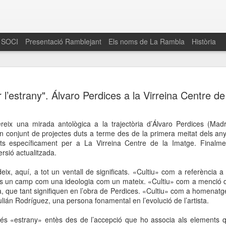
 SOCI
Presentació Ramblejant
Els noms de La Rambla
Història
El 16 de maig… Fem
MAR
r l’estrany". Álvaro Perdices a la Virreina Centre d
30
La Rambla
Amics de La Rambla i la Fundació Esclerosi M
ereix una mirada antològica a la trajectòria d’Álvaro Perdices (Ma
quarta edició del seu concurs de paelles solid
t un conjunt de projectes duts a terme des de la primera meitat dels an
la població sobre l’esclerosi múltiple
ts específicament per a La Virreina Centre de la Imatge. Finalme
ersió actualitzada.
Enguany el Concurs és un dels actes destac
del Gòtic
udeix, aquí, a tot un ventall de significats. «Cultiu» com a referència a
 és un camp com una ideologia com un mateix. «Cultiu» com a menció de
El dissabte 16 de maig tindrà lloc la quarta e
a, que tant signifiquen en l’obra de Perdices. «Cultiu» com a homenatge 
gastronòmic solidari ‘Fem Paelles a La Rambl
 Julián Rodríguez, una persona fonamental en l’evolució de l’artista.
Fundació Esclerosi Múltiple i l’associació 
Aquesta iniciativa té el propòsit de donar visi
 és «estrany» entès des de l’accepció que ho associa als elements qu
la societat sobre l’esclerosi múltiple, una mal