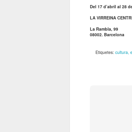
El
Del 17 d’abril al 28 
de
l'
LA VIRREINA CENTR
mo
fe
La Rambla, 99
08002. Barcelona
El
el
Etiquetes:
cultura
J
en
“L
mó
D