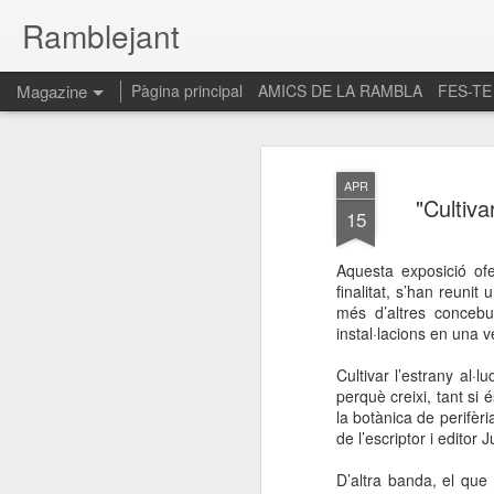
Ramblejant
Magazine
Pàgina principal
AMICS DE LA RAMBLA
FES-TE
APR
"Cultiva
15
Aquesta exposició of
finalitat, s’han reuni
més d’altres concebu
instal·lacions en una v
Cultivar l’estrany al·l
perquè creixi, tant si
la botànica de perifèri
de l’escriptor i editor
D’altra banda, el que