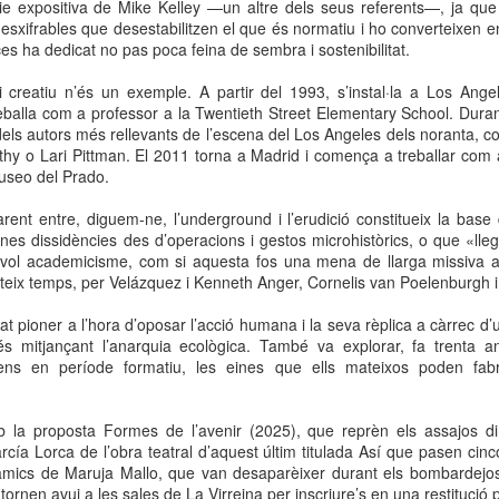
e expositiva de Mike Kelley —un altre dels seus referents—, ja que 
neurodegenerativa amb la qual conviuen 12.
esxifrables que desestabilitzen el que és normatiu i ho converteixen e
Catalunya i que encara no té cura.
ces ha dedicat no pas poca feina de sembra i sostenibilitat.
El concurs començarà a les 12 hores a La R
ri creatiu n’és un exemple. A partir del 1993, s’instal·la a Los Ang
comptarà amb el patrocini de Oleaurum i Rep
reballa com a professor a la Twentieth Street Elementary School. Dura
els autors més rellevants de l’escena del Los Angeles dels noranta, c
hy o Lari Pittman. El 2011 torna a Madrid i comença a treballar com 
Museo del Prado.
rent entre, diguem-ne, l’underground i l’erudició constitueix la base
es dissidències des d’operacions i gestos microhistòrics, o que «llege
sevol academicisme, com si aquesta fos una mena de llarga missiva 
ateix temps, per Velázquez i Kenneth Anger, Cornelis van Poelenburgh 
at pioner a l’hora d’oposar l’acció humana i la seva rèplica a càrrec d
rés mitjançant l’anarquia ecològica. També va explorar, fa trenta any
ns en període formatiu, les eines que ells mateixos poden fabr
la proposta Formes de l’avenir (2025), que reprèn els assajos dir
cía Lorca de l’obra teatral d’aquest últim titulada Así que pasen cin
mics de Maruja Mallo, que van desaparèixer durant els bombardejos 
tornen avui a les sales de La Virreina per inscriure’s en una restitució