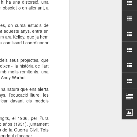
hi ha una distorsió, una
000 persones a
n obsolet o en alienant, a
ambla Santa Mònica, i
eles, on cursa estudis de
sol.
nt aquests anys, entra en
om ara Kelley, que ja hem
a comissari i coordinador
 dels seus projectes, que
ixen» la història de l’art
amb molts remitents, una
i Andy Warhol.
’una natura que ens alerta
s, l’educació lliure, les
icar davant els models
igits, el 1936, per Pura
co años (1931), juntament
de la Guerra Civil. Tots
 pendent d’acabar.