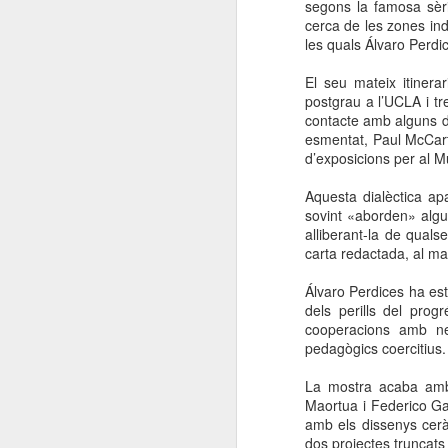
segons la famosa sèri
cerca de les zones ind
les quals Álvaro Perdi
El seu mateix itinera
postgrau a l’UCLA i t
contacte amb alguns d
esmentat, Paul McCart
d’exposicions per al 
Aquesta dialèctica apa
sovint «aborden» algun
alliberant-la de qual
carta redactada, al m
Álvaro Perdices ha est
dels perills del prog
cooperacions amb ne
pedagògics coercitius.
La mostra acaba amb 
Maortua i Federico Gar
amb els dissenys cerà
dos projectes truncats 