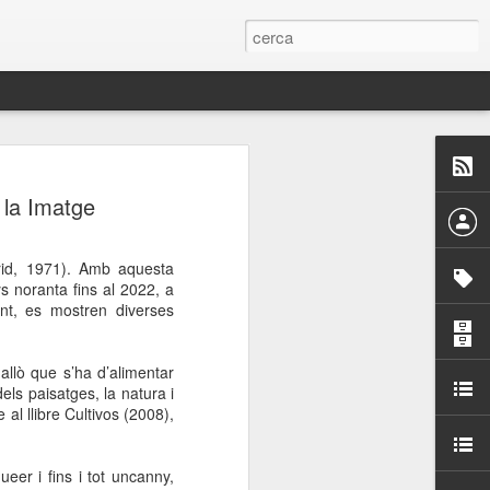
 Paelles a
e la Imatge
últiple organitzen la
drid, 1971). Amb aquesta
ari per sensibilitzar a
ys noranta fins al 2022, a
nt, es mostren diverses
ats de la Festa Major
 allò que s’ha d’alimentar
ls paisatges, la natura i
dició del concurs
al llibre Cultivos (2008),
a’, organitzat per la
Amics de La Rambla.
bilitat i conscienciar a
eer i fins i tot uncanny,
altia