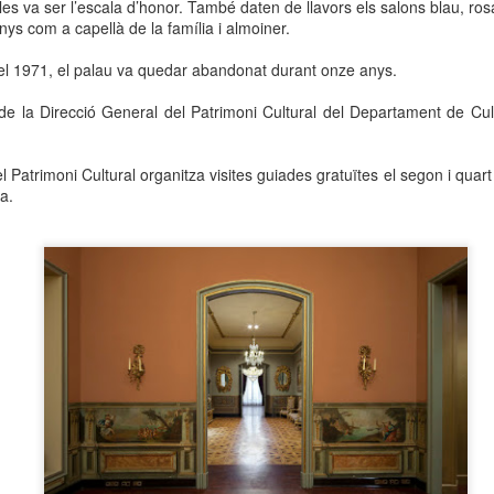
les va ser l’escala d’honor. També daten de llavors els salons blau, ros
neurodegenerativa amb la qual conviuen 12.
nys com a capellà de la família i almoiner.
Catalunya i que encara no té cura.
del 1971, el palau va quedar abandonat durant onze anys.
El concurs començarà a les 12 hores a La R
comptarà amb el patrocini de Oleaurum i Rep
de la Direcció General del Patrimoni Cultural del Departament de Cul
l Patrimoni Cultural organitza visites guiades gratuïtes el segon i qu
a.