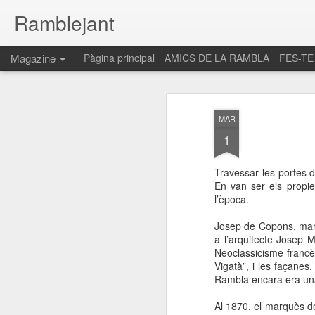
Ramblejant
Magazine
Pàgina principal
AMICS DE LA RAMBLA
FES-TE
MAR
1
Travessar les portes d
En van ser els propie
l’època.
Josep de Copons, marq
a l’arquitecte Josep 
Neoclassicisme francè
Vigatà”, i les façanes
Rambla encara era una
Al 1870, el marquès de