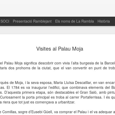
 SOCI
Presentació Ramblejant
Els noms de La Rambla
Història
El 16 de maig… Fem
MAR
Visites al Palau Moja
30
La Rambla
Amics de La Rambla i la Fundació Esclerosi M
el Palau Moja significa descobrir com vivia l’alta burgesia de la Barcel
quarta edició del seu concurs de paelles solid
taris dos prohoms de la ciutat, que el van convertir en punt de trob
la població sobre l’esclerosi múltiple
Enguany el Concurs és un dels actes destac
uès de Moja, i la seva esposa, Maria Lluïsa Descatllar, en van encar
del Gòtic
Mas. El 1784 es va inaugurar l’edifici, que combinava elements del B
s. D’aquesta primera etapa, són destacables el Gran Saló, amb pintu
El dissabte 16 de maig tindrà lloc la quarta e
. Curiosament la porta principal es troba al carrer Portaferrissa. I és
gastronòmic solidari ‘Fem Paelles a La Rambl
 riera que tot just es començava a urbanitzar.
Fundació Esclerosi Múltiple i l’associació 
Aquesta iniciativa té el propòsit de donar visi
 Comillas, sogre d’Eusebi Güell, va comprar el Palau i el va adequar a
la societat sobre l’esclerosi múltiple, una mal