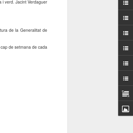
a i verd. Jacint Verdaguer
000 persones a
ambla Santa Mònica, i
sol.
tura de la Generalitat de
art cap de setmana de cada