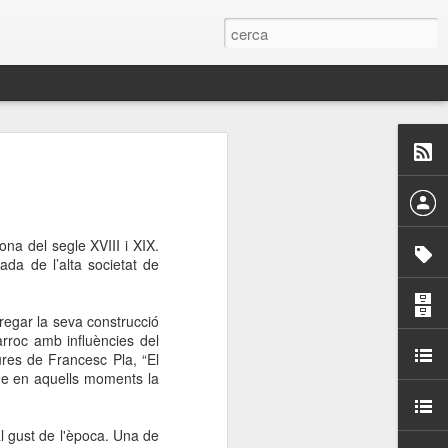
 Paelles a
últiple organitzen la
ona del segle XVIII i XIX.
ari per sensibilitzar a
ada de l’alta societat de
ats de la Festa Major
regar la seva construcció
arroc amb influències del
res de Francesc Pla, “El
dició del concurs
 que en aquells moments la
a’, organitzat per la
Amics de La Rambla.
bilitat i conscienciar a
l gust de l'època. Una de
altia