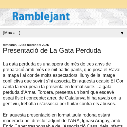
▼
dimecres, 12 de febrer del 2025
Presentació de La Gata Perduda
La gata perduda és una òpera de més de tres anys de
preparació amb més de mil participants, que posa el Raval
al mapa i al cor de molts espectadors, lluny de la imatge
conflictiva que sovint s’hi associa. En aquesta ocasió El Cor
canta la recupera i la presenta en format suite. La gata
perduda d’Arnau Tordera, presenta un barri que esdevé
espai físic i concepte: arreu de Catalunya hi ha ravals on la
gent viu, treballa i s’associa per lluitar contra els abusos.
En aquesta presentació en format taula rodona estarà
moderada pel director adjunt de l’ARA, Ignasi Aragay, amb
Enric Canet (responsable de l'Associació Casal dels Infants