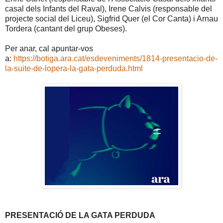
casal dels Infants del Raval), Irene Calvis (responsable del
projecte social del Liceu), Sigfrid Quer (el Cor Canta) i Arnau
Tordera (cantant del grup Obeses).
Per anar, cal apuntar-vos
a:
https://botiga.ara.cat/esdeveniments/1814-presentacio-de-
la-suite-de-lopera-la-gata-perduda.html
PRESENTACIÓ DE LA GATA PERDUDA