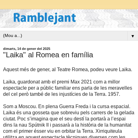
▼
dimarts, 14 de gener del 2025
"Laika" al Romea en família
Aquest més de gener, al Teatre Romea, podeu veure Laika.
Laika, guardonat amb el premi Max 2021 com a millor
espectacle per a públic familiar ens parla de les meravelles
del cel però també de les injustícies de la Terra. 1957.
Som a Moscou. En plena Guerra Freda i la cursa espacial.
Laika és una gosseta que sobreviu pels carrers de la gelada
ciutat. Poc s’imagina que el seu destí la portarà a l’espai
dins la nau Spútnik II i passarà a la història de la humanitat
com el primer ésser viu en orbitar la Terra. Xirriquiteula
utilitza en aquest espectacle tècniques diverses com les