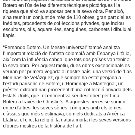
Botero en l'ús de les diferents tècniques pictòriques i la
riquesa que això va suposar per a la seva obra. Per això,
s'ha reunit un conjunt de més de 110 obres, gran part d'elles
inèdites, procedents de col·leccions privades, que inclou
escultures, olis, aquarel·les, sanguines, carbonets i dibuix al
llapis.
“Fernando Botero. Un Mestre universal” també analitza
l’important relació de l’artista colombià amb Espanya i Itàlia,
així com la influència cabdal que tots dos països van tenir a
la seva obra. Per aquest motiu, dues obres excepcionals es
veuran per primera vegada al nostre país: una versió de 'Las
Meninas' de Velázquez, que sempre ha estat penjada a
l'estudi parisenc de Botero, i ‘Homenaje a Mantegna’, un
prèstec extraordinari procedent d’una col·lecció privada dels
Estats Units, que recentment va ser descobert per Lina
Botero a través de Christie’s. A aquestes peces se sumen,
entre d'altres, les seves sèries icòniques amb els temes
clàssics que més s’estimava, com els dedicats a Amèrica
Llatina, el circ, la religió, la natura morta i les seves versions
d'obres mestres de la història de l’art.