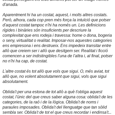
d'anada.
Aparentment hi ha un costat, aquest, i molts altres costats.
Però, alhora, cada cop pren més força la intuïció que potser
d'aquest costat tampoc n'hi ha només un. Les definicions
rígides i binàries són insuficients per descriure la
complexitat que ens rodeja i travessa: home o dona, bogeria
o seny, virtualitat o realitat. Imposar-nos aquestes categories
ens empresona i ens destrueix. Ens impedeix transitar entre
allò que creiem ser i allò que desitgem ser. Realitat i ficció
comencen a ser indistingibles l'una de l'altra i, al final, potser
no n'hi ha cap, de costat.
L'altre costat és tot allò que vols que sigui. O, més aviat, tot
allò que, no volent absolutament que sigui, vols que sigui
absolutament.
Oblida't per una estona de tot allò a què t'obliga aquest
costat, l'únic del que creus saber alguna cosa: oblida't de les
categories, de la raó i de la lògica. Oblida't de noms i
paraules imposades. Oblida't del llenguatge que tan sòlid
sembla ser. Oblida't de tot el que creus recordar i endinsa't...