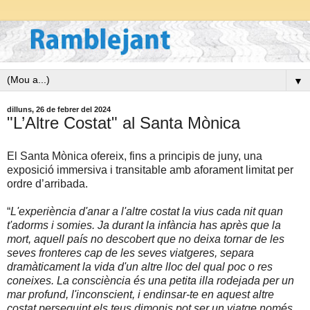
▼
dilluns, 26 de febrer del 2024
"L’Altre Costat" al Santa Mònica
El Santa Mònica ofereix, fins a principis de juny, una
exposició immersiva i transitable amb aforament limitat per
ordre d’arribada.
“
L'experiència d'anar a l'altre costat la vius cada nit quan
t'adorms i somies. Ja durant la infància has après que la
mort, aquell país no descobert que no deixa tornar de les
seves fronteres cap de les seves viatgeres, separa
dramàticament la vida d'un altre lloc del qual poc o res
coneixes. La consciència és una petita illa rodejada per un
mar profund, l'inconscient, i endinsar-te en aquest altre
costat perseguint els teus dimonis pot ser un viatge només