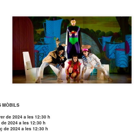
neurodegenerativa amb la qual conviuen 12.
Catalunya i que encara no té cura.
El concurs començarà a les 12 hores a La R
comptarà amb el patrocini de Oleaurum i Rep
S MÒBILS
er de 2024 a les 12:30 h
de 2024 a les 12:30 h
 de 2024 a les 12:30 h