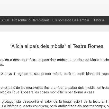
 SOCI
Presentació Ramblejant
Els noms de La Rambla
Història
El 16 de maig… Fem
MAR
"Alícia al país dels mòbils" al Teatre Romea
30
La Rambla
Amics de La Rambla i la Fundació Esclerosi M
nvida a descubrir “Alicia al país dels mòbils”, una obra de Marta bu
quarta edició del seu concurs de paelles solid
ys.
la població sobre l’esclerosi múltiple
 12 anys li regalen el seu primer mòbil, però el conill blanc l’hi rob
Enguany el Concurs és un dels actes destac
del Gòtic
rer el país de les meravelles fins a arribar al palau dels mòbils, on tro
El dissabte 16 de maig tindrà lloc la quarta e
logies i que li posarà les coses molt difícils per tornar a casa.
gastronòmic solidari ‘Fem Paelles a La Rambl
Fundació Esclerosi Múltiple i l’associació 
protagonista descobrirà el valor de la imaginació i de la lectura, i 
Aquesta iniciativa té el propòsit de donar visi
ri. La història que tots coneixem, però ambientada als nostres temps,
la societat sobre l’esclerosi múltiple, una mal