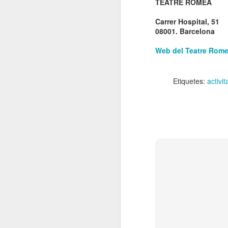
TEATRE ROMEA
El 21 de març... Cap
MAR
5
Butaca buida
Carrer Hospital, 51
08001. Barcelona
Cap Butaca Buida va néixer amb
un objectiu tant ambiciós com
Web del Teatre Rom
possible: convertir Catalunya en la
capital mundial de les arts
escèniques. I ho hem aconseguit
Etiquetes:
activit
gràcies al bo i millor que té aquest
país: la seva gent, la societat civil
J
que es mou cada vegada que té al
davant una fita històrica.
Sa
En aquesta tercera edició
continuem volent omplir totes les
E
butaques dels teatres, ateneus i
Te
centres cívics adherits. El proper
ha
dissabte 21 de març de 2026, que
ha
no quedi cap butaca buida.
le
J