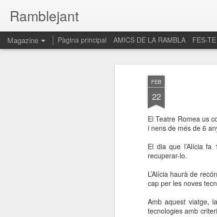
Ramblejant
Magazine
Pàgina principal
AMICS DE LA RAMBLA
FES-TE
FEB
22
El Teatre Romea us co
i nens de més de 6 an
El dia que l’Alícia fa
recuperar-lo.
L’Alícia haurà de recór
cap per les noves tecno
Amb aquest viatge, la 
tecnologies amb crite