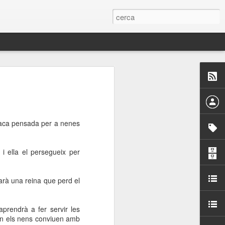
 Paelles a
últiple organitzen la
chaca pensada per a nenes
ari per sensibilitzar a
a i ella el persegueix per
ats de la Festa Major
barà una reina que perd el
dició del concurs
a’, organitzat per la
Amics de La Rambla.
aprendrà a fer servir les
bilitat i conscienciar a
 on els nens conviuen amb
altia