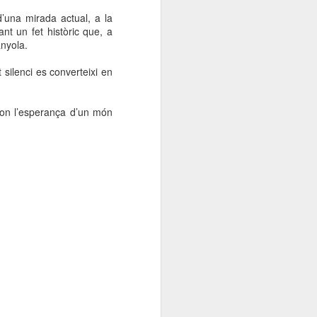
000 persones a
d’una mirada actual, a la
ant un fet històric que, a
anyola.
ambla Santa Mònica, i
sol.
 silenci es converteixi en
í on l’esperança d’un món