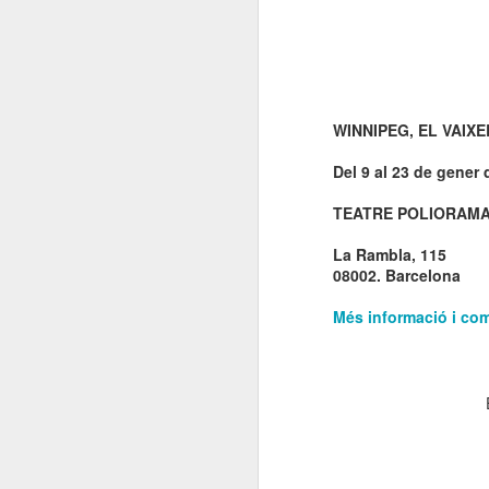
El 21 de març... Cap
MAR
5
Butaca buida
Cap Butaca Buida va néixer amb
un objectiu tant ambiciós com
possible: convertir Catalunya en la
WINNIPEG, EL VAIX
capital mundial de les arts
escèniques. I ho hem aconseguit
Del 9 al 23 de gener
gràcies al bo i millor que té aquest
país: la seva gent, la societat civil
J
TEATRE POLIORAM
que es mou cada vegada que té al
davant una fita històrica.
La Rambla, 115
Sa
08002. Barcelona
En aquesta tercera edició
continuem volent omplir totes les
E
Més informació i co
butaques dels teatres, ateneus i
Te
centres cívics adherits. El proper
ha
dissabte 21 de març de 2026, que
ha
no quedi cap butaca buida.
le
J