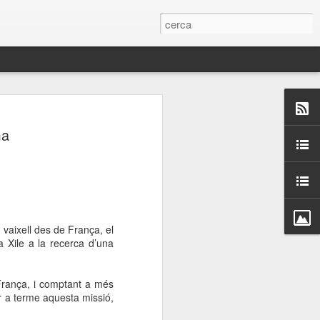
 Paelles a
ma
últiple organitzen la
ari per sensibilitzar a
ats de la Festa Major
 vaixell des de França, el
 Xile a la recerca d’una
dició del concurs
a’, organitzat per la
França, i comptant a més
Amics de La Rambla.
ur a terme aquesta missió,
bilitat i conscienciar a
altia