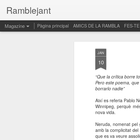
Ramblejant
Magazine
Pàgina principal
AMICS DE LA RAMBLA
FES-TE
JAN
10
“Que la crítica borre t
Pero este poema, que
borrarlo nadie”
Així es referia Pablo N
Winnipeg, perquè més
nova vida.
Neruda, nomenat pel 
amb la complicitat del
que es va veure assoli