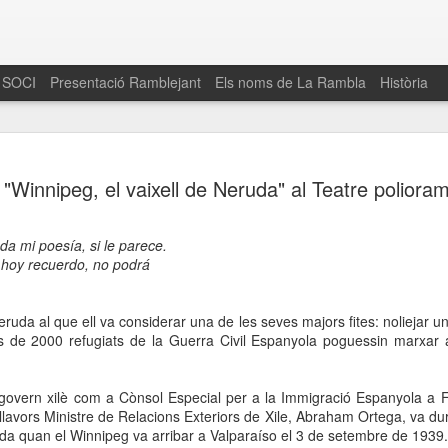
 SOCI
Presentació Ramblejant
Els noms de La Rambla
Història
El 16 de maig… Fem
MAR
"Winnipeg, el vaixell de Neruda" al Teatre poliora
30
La Rambla
Amics de La Rambla i la Fundació Esclerosi M
oda mi poesía, si le parece.
quarta edició del seu concurs de paelles solid
 hoy recuerdo, no podrá
la població sobre l’esclerosi múltiple
Enguany el Concurs és un dels actes destac
eruda al que ell va considerar una de les seves majors fites: noliejar un
del Gòtic
 de 2000 refugiats de la Guerra Civil Espanyola poguessin marxar a
El dissabte 16 de maig tindrà lloc la quarta e
gastronòmic solidari ‘Fem Paelles a La Rambl
govern xilè com a Cònsol Especial per a la Immigració Espanyola a 
Fundació Esclerosi Múltiple i l’associació 
 llavors Ministre de Relacions Exteriors de Xile, Abraham Ortega, va d
Aquesta iniciativa té el propòsit de donar visi
da quan el Winnipeg va arribar a Valparaíso el 3 de setembre de 1939.
la societat sobre l’esclerosi múltiple, una mal