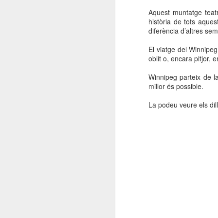
Aquest muntatge teatr
història de tots aquest
diferència d’altres se
El viatge del Winnipeg 
oblit o, encara pitjor, 
Winnipeg parteix de l
millor és possible.
La podeu veure els dill