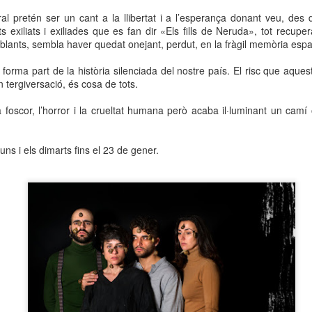
neurodegenerativa amb la qual conviuen 12.
al pretén ser un cant a la llibertat i a l’esperança donant veu, des 
Catalunya i que encara no té cura.
s exiliats i exiliades que es fan dir «Els fills de Neruda», tot recuper
mblants, sembla haver quedat onejant, perdut, en la fràgil memòria esp
El concurs començarà a les 12 hores a La R
comptarà amb el patrocini de Oleaurum i Rep
forma part de la història silenciada del nostre país. El risc que aquest
en tergiversació, és cosa de tots.
a foscor, l’horror i la crueltat humana però acaba il·luminant un cam
uns i els dimarts fins el 23 de gener.