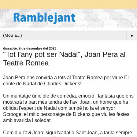
▼
dissabte, 9 de desembre del 2023
"Tot l’any pot ser Nadal", Joan Pera al
Teatre Romea
Joan Pera ens convida a tots al Teatre Romea per viure El
conte de Nadal de Charles Dickens!
Un muntatge únic ple de comèdia, emoció i fantasia que ens
mostrarà la part més tendra de l'avi Joan, un home que ha
oblidat l'esperit de Nadal com també ho fa el senyor
Scrooge, el mític personatge de Dickens que viu les festes
amb avarícia i soledat.
Com diu l'avi Joan: sigui Nadal o Sant Joan, a taula sempre