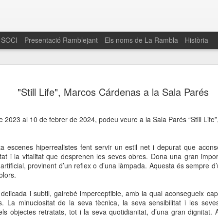
 SOCI
Presentació Ramblejant
Els noms de La Rambla
Història
El 16 de maig… Fem
MAR
"Still Life", Marcos Cárdenas a la Sala Parés
30
La Rambla
Amics de La Rambla i la Fundació Esclerosi M
2023 al 10 de febrer de 2024, podeu veure a la Sala Parés “Still Life”
quarta edició del seu concurs de paelles solid
la població sobre l’esclerosi múltiple
 escenes hiperrealistes fent servir un estil net i depurat que acons
Enguany el Concurs és un dels actes destac
itat i la vitalitat que desprenen les seves obres. Dona una gran impor
del Gòtic
 o artificial, provinent d’un reflex o d’una làmpada. Aquesta és sempre
olors.
El dissabte 16 de maig tindrà lloc la quarta e
gastronòmic solidari ‘Fem Paelles a La Rambl
a delicada i subtil, gairebé imperceptible, amb la qual aconsegueix ca
Fundació Esclerosi Múltiple i l’associació 
. La minuciositat de la seva tècnica, la seva sensibilitat i les sev
Aquesta iniciativa té el propòsit de donar visi
s objectes retratats, tot i la seva quotidianitat, d’una gran dignitat.
la societat sobre l’esclerosi múltiple, una mal