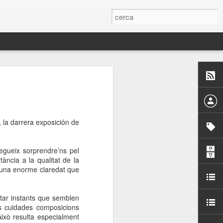
 Paelles a
últiple organitzen la
, la darrera exposición de
ari per sensibilitzar a
egueix sorprendre’ns pel
ats de la Festa Major
tància a la qualitat de la
 d’una enorme claredat que
dició del concurs
a’, organitzat per la
ptar instants que semblen
Amics de La Rambla.
es cuidades composicions
bilitat i conscienciar a
 Això resulta especialment
altia