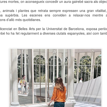
atures mortes, on aconsegueix concedir un aura gairebé sacra als obje
neurodegenerativa amb la qual conviuen 12.
Catalunya i que encara no té cura.
, animals i plantes que retrata sempre expressen una gran vitalitat
ma supèrbia. Les escenes ens conviden a relaxar-nos mentre
El concurs començarà a les 12 hores a La R
ons d’allò més quotidianes.
comptarà amb el patrocini de Oleaurum i Rep
icenciat en Belles Arts per la Universitat de Barcelona, exposa peri
mbé ho ha fet regularment a diverses ciutats espanyoles, així com tam