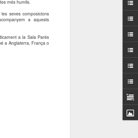
ctes més humils.
000 persones a
, les seves composicions
 acompanyem a aquests
ambla Santa Mònica, i
sol.
òdicament a la Sala Parés
bé a Anglaterra, França o