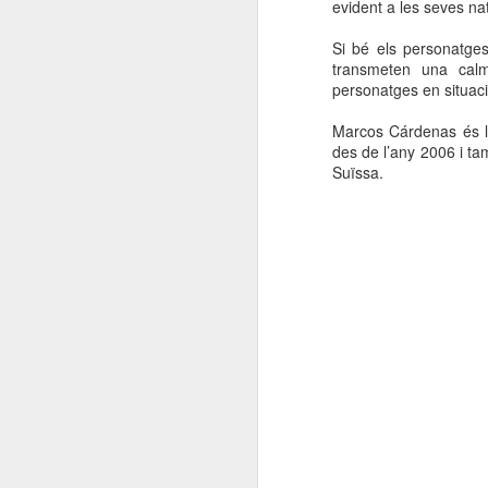
evident a les seves n
Si bé els personatges
transmeten una cal
personatges en situaci
Marcos Cárdenas és ll
des de l’any 2006 i ta
Suïssa.