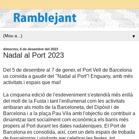
▼
dimecres, 6 de desembre del 2023
Nadal al Port 2023
Del 5 de desembre al 7 de gener, el Port Vell de Barcelona
us convida a gaudir del "Nadal al Port"! Enguany, amb més
activitats i espais que mai!
La cinquena edició de l'esdeveniment s'estendrà més enllà
del moll de la Fusta i tant l'enllumenat com les activitats
arribaran als molls de la Barceloneta, del Dipòsit i de
Barcelona i a la plaça Pau Vila amb l'objectiu de contribuir a
dinamitzar tant socialment com econòmica els barris més
propers al Port durant les dates nadalenques. El Port de
Barcelona es consolida, així, com un dels espais de trobada
de barcelonins i visitants per celebrar les festes, tot