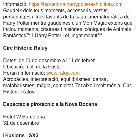
Informació:
https://barcelona.harrypotterexhibition.com
Gaudeix dels teus moments, accessoris, vestits,
personatges i llocs favorits de la saga cinematogràfica de
Harry Potter mentre gaudeixes d'un Món Màgic extens que
inclou moments, criatures i històries icòniques de Animals
Fantàstics™ i Harry Potter i el llegat maleït™.
Circ Històric Raluy
Dates: de l'1 de desembre a l'11 de febrer
Ubicació: moll de la Fusta
Horari i informació:
www.raluy.com
Acrobàcies, interpretació, equilibrismes, dansa,
malabarismes, màgia, comicitat. Tot això i molt més al Circ
Històric Raluy!
Espectacle pirotècnic a la Nova Bocana
Hotel W Barcelona
31 de desembre
Il·lusions - SX3