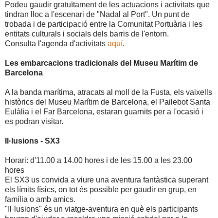
Podeu gaudir gratuïtament de les actuacions i activitats que
tindran lloc a l'escenari de "Nadal al Port". Un punt de
trobada i de participació entre la Comunitat Portuària i les
entitats culturals i socials dels barris de l'entorn.
Consulta l'agenda d'activitats
aquí
.
Les embarcacions tradicionals del Museu Marítim de
Barcelona
A la banda marítima, atracats al moll de la Fusta, els vaixells
històrics del Museu Marítim de Barcelona, el Pailebot Santa
Eulàlia i el Far Barcelona, estaran guarnits per a l'ocasió i
es podran visitar.
Il·lusions - SX3
Horari: d'11.00 a 14.00 hores i de les 15.00 a les 23.00
hores
El SX3 us convida a viure una aventura fantàstica superant
els límits físics, on tot és possible per gaudir en grup, en
família o amb amics.
"Il·lusions" és un viatge-aventura en què els participants