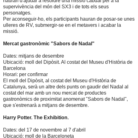
hauran d'ajudar a resoldre una missió cabdal per a la
supervivència del món del SX3 i de tots els seus
personatges.
Per aconseguir-ho, els participants hauran de posar-se unes
ulleres de RV, submergir-se en el metavers i acabar la
missió.
Mercat gastronòmic "Sabors de Nadal"
Dates: mitjans de desembre
Ubicació: moll del Dipòsit. Al costat del Museu d'Història de
Barcelona
Horari: per confirmar
El moll del Dipòsit, al costat del Museu d'Història de
Catalunya, serà un altre dels punts on gaudir del Nadal al
costat del mar amb un nou mercat de productes
gastronòmics de proximitat anomenat "Sabors de Nadal",
que s'estrenarà a mitjans de desembre.
Harry Potter. The Exhibition.
Dates: del 17 de novembre al 7 d'abril
Ubicació: moll de la Barceloneta