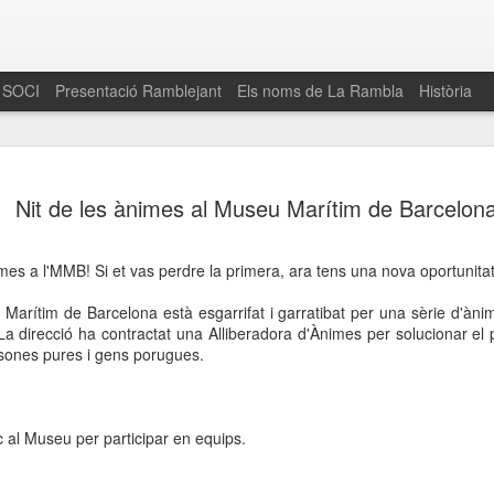
 SOCI
Presentació Ramblejant
Els noms de La Rambla
Història
El 16 de maig… Fem
MAR
Nit de les ànimes al Museu Marítim de Barcelon
30
La Rambla
Amics de La Rambla i la Fundació Esclerosi M
imes a l'MMB! Si et vas perdre la primera, ara tens una nova oportunitat
quarta edició del seu concurs de paelles solid
la població sobre l’esclerosi múltiple
 Marítim de Barcelona està esgarrifat i garratibat per una sèrie d'à
 La direcció ha contractat una Alliberadora d'Ànimes per solucionar el
Enguany el Concurs és un dels actes destac
rsones pures i gens porugues.
del Gòtic
El dissabte 16 de maig tindrà lloc la quarta e
gastronòmic solidari ‘Fem Paelles a La Rambl
c al Museu per participar en equips.
Fundació Esclerosi Múltiple i l’associació 
Aquesta iniciativa té el propòsit de donar visi
la societat sobre l’esclerosi múltiple, una mal