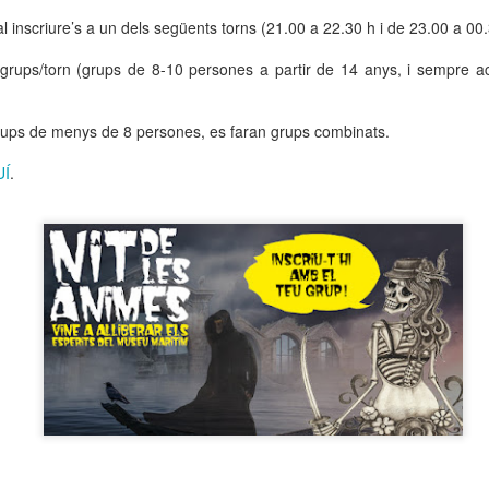
neurodegenerativa amb la qual conviuen 12.
l inscriure’s a un dels següents torns (21.00 a 22.30 h i de 23.00 a 00.
Catalunya i que encara no té cura.
grups/torn (grups de 8-10 persones a partir de 14 anys, i sempre 
El concurs començarà a les 12 hores a La R
comptarà amb el patrocini de Oleaurum i Rep
rups de menys de 8 persones, es faran grups combinats.
UÍ
.