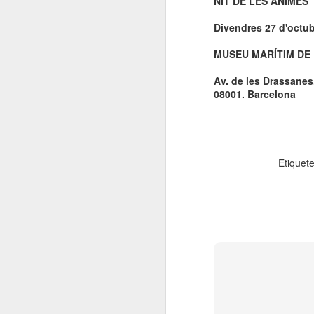
NIT DE LES ÀNIMES
El 21 de març... Cap
MAR
5
Divendres 27 d'octu
Butaca buida
Cap Butaca Buida va néixer amb
MUSEU MARÍTIM DE
un objectiu tant ambiciós com
possible: convertir Catalunya en la
Av. de les Drassanes
capital mundial de les arts
08001. Barcelona
escèniques. I ho hem aconseguit
gràcies al bo i millor que té aquest
país: la seva gent, la societat civil
J
que es mou cada vegada que té al
davant una fita històrica.
Etiquet
Sa
En aquesta tercera edició
continuem volent omplir totes les
E
butaques dels teatres, ateneus i
Te
centres cívics adherits. El proper
ha
dissabte 21 de març de 2026, que
ha
no quedi cap butaca buida.
le
J