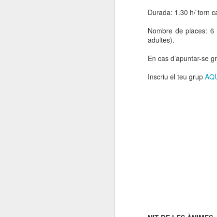
Durada: 1.30 h/ torn ca
Nombre de places: 6 
adultes).
En cas d’apuntar-se g
Inscriu el teu grup
AQ