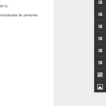
000 persones a
30 h).
acompanyats de persones
ambla Santa Mònica, i
sol.