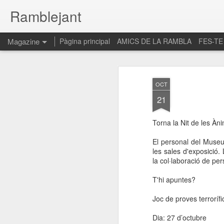
Ramblejant
Magazine
Pàgina principal
AMICS DE LA RAMBLA
FES-TE
OCT
21
Torna la Nit de les Àn
El personal del Museu
les sales d'exposició.
la col·laboració de pe
T'hi apuntes?
Joc de proves terrorífi
Dia: 27 d’octubre