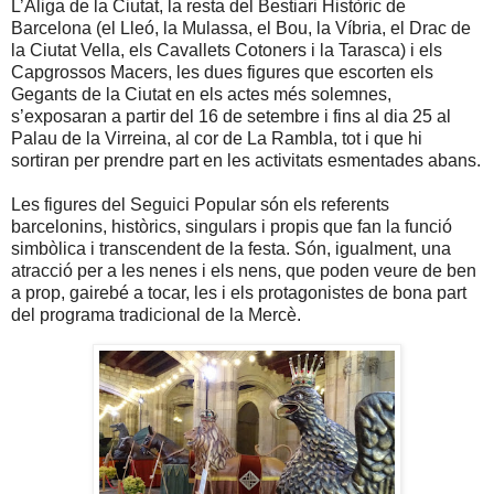
L’Àliga de la Ciutat, la resta del Bestiari Històric de
Barcelona (el Lleó, la Mulassa, el Bou, la Víbria, el Drac de
la Ciutat Vella, els Cavallets Cotoners i la Tarasca) i els
Capgrossos Macers, les dues figures que escorten els
Gegants de la Ciutat en els actes més solemnes,
s’exposaran a partir del 16 de setembre i fins al dia 25 al
Palau de la Virreina, al cor de La Rambla, tot i que hi
sortiran per prendre part en les activitats esmentades abans.
Les figures del Seguici Popular són els referents
barcelonins, històrics, singulars i propis que fan la funció
simbòlica i transcendent de la festa. Són, igualment, una
atracció per a les nenes i els nens, que poden veure de ben
a prop, gairebé a tocar, les i els protagonistes de bona part
del programa tradicional de la Mercè.