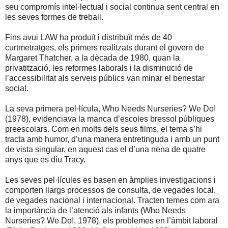
seu compromís intel·lectual i social continua sent central en
les seves formes de treball.
Fins avui LAW ha produït i distribuït més de 40
curtmetratges, els primers realitzats durant el govern de
Margaret Thatcher, a la dècada de 1980, quan la
privatització, les reformes laborals i la disminució de
l’accessibilitat als serveis públics van minar el benestar
social.
La seva primera pel·lícula, Who Needs Nurseries? We Do!
(1978), evidenciava la manca d’escoles bressol públiques
preescolars. Com en molts dels seus films, el tema s’hi
tracta amb humor, d’una manera entretinguda i amb un punt
de vista singular, en aquest cas el d’una nena de quatre
anys que es diu Tracy.
Les seves pel·lícules es basen en àmplies investigacions i
comporten llargs processos de consulta, de vegades local,
de vegades nacional i internacional. Tracten temes com ara
la importància de l’atenció als infants (Who Needs
Nurseries? We Do!, 1978), els problemes en l’àmbit laboral