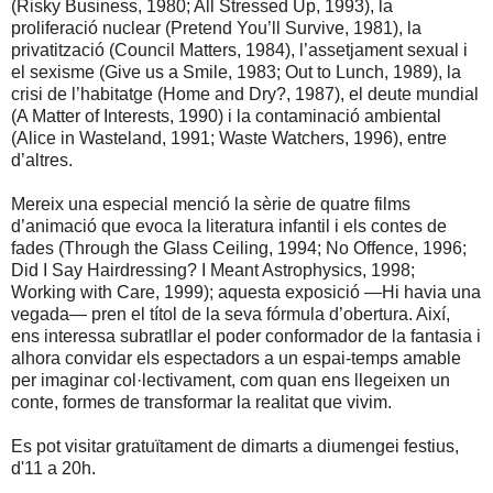
(Risky Business, 1980; All Stressed Up, 1993), la
proliferació nuclear (Pretend You’ll Survive, 1981), la
privatització (Council Matters, 1984), l’assetjament sexual i
el sexisme (Give us a Smile, 1983; Out to Lunch, 1989), la
crisi de l’habitatge (Home and Dry?, 1987), el deute mundial
(A Matter of Interests, 1990) i la contaminació ambiental
(Alice in Wasteland, 1991; Waste Watchers, 1996), entre
d’altres.
Mereix una especial menció la sèrie de quatre films
d’animació que evoca la literatura infantil i els contes de
fades (Through the Glass Ceiling, 1994; No Offence, 1996;
Did I Say Hairdressing? I Meant Astrophysics, 1998;
Working with Care, 1999); aquesta exposició —Hi havia una
vegada— pren el títol de la seva fórmula d’obertura. Així,
ens interessa subratllar el poder conformador de la fantasia i
alhora convidar els espectadors a un espai-temps amable
per imaginar col·lectivament, com quan ens llegeixen un
conte, formes de transformar la realitat que vivim.
Es pot visitar gratuïtament de dimarts a diumengei festius,
d'11 a 20h.