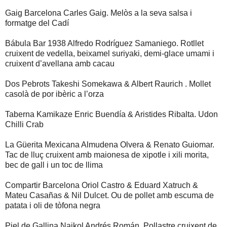
Gaig Barcelona Carles Gaig. Melòs a la seva salsa i
formatge del Cadí
Bábula Bar 1938 Alfredo Rodríguez Samaniego. Rotllet
cruixent de vedella, beixamel suriyaki, demi-glace umami i
cruixent d’avellana amb cacau
Dos Pebrots Takeshi Somekawa & Albert Raurich . Mollet
casolà de por ibèric a l’orza
Taberna Kamikaze Enric Buendía & Aristides Ribalta. Udon
Chilli Crab
La Güerita Mexicana Almudena Olvera & Renato Guiomar.
Tac de lluç cruixent amb maionesa de xipotle i xili morita,
bec de gall i un toc de llima
Compartir Barcelona Oriol Castro & Eduard Xatruch &
Mateu Casañas & Nil Dulcet. Ou de pollet amb escuma de
patata i oli de tòfona negra
Piel de Gallina Naikol Andrés Román. Pollastre cruixent de