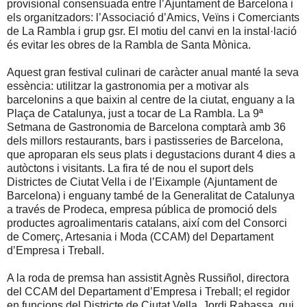
provisional consensuada entre l’Ajuntament de Barcelona i
els organitzadors: l’Associació d’Amics, Veïns i Comerciants
de La Rambla i grup gsr. El motiu del canvi en la instal·lació
és evitar les obres de la Rambla de Santa Mònica.
Aquest gran festival culinari de caràcter anual manté la seva
essència: utilitzar la gastronomia per a motivar als
barcelonins a que baixin al centre de la ciutat, enguany a la
Plaça de Catalunya, just a tocar de La Rambla. La 9ª
Setmana de Gastronomia de Barcelona comptarà amb 36
dels millors restaurants, bars i pastisseries de Barcelona,
que aproparan els seus plats i degustacions durant 4 dies a
autòctons i visitants. La fira té de nou el suport dels
Districtes de Ciutat Vella i de l’Eixample (Ajuntament de
Barcelona) i enguany també de la Generalitat de Catalunya
a través de Prodeca, empresa pública de promoció dels
productes agroalimentaris catalans, així com del Consorci
de Comerç, Artesania i Moda (CCAM) del Departament
d’Empresa i Treball.
A la roda de premsa han assistit Agnès Russiñol, directora
del CCAM del Departament d’Empresa i Treball; el regidor
en funcions del Districte de Ciutat Vella, Jordi Rabassa, qui