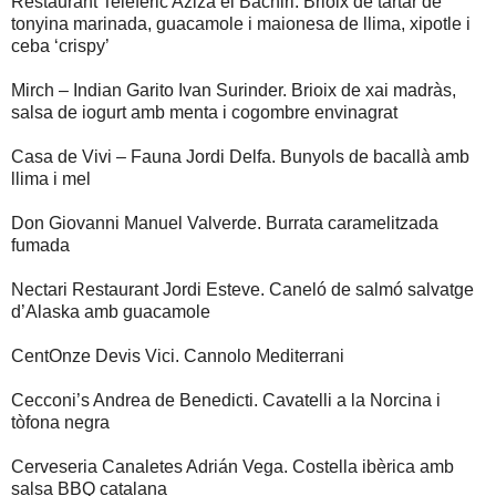
Restaurant Telefèric Aziza el Bachiri. Brioix de tàrtar de
tonyina marinada, guacamole i maionesa de llima, xipotle i
ceba ‘crispy’
Mirch – Indian Garito Ivan Surinder. Brioix de xai madràs,
salsa de iogurt amb menta i cogombre envinagrat
Casa de Vivi – Fauna Jordi Delfa. Bunyols de bacallà amb
llima i mel
Don Giovanni Manuel Valverde. Burrata caramelitzada
fumada
Nectari Restaurant Jordi Esteve. Caneló de salmó salvatge
d’Alaska amb guacamole
CentOnze Devis Vici. Cannolo Mediterrani
Cecconi’s Andrea de Benedicti. Cavatelli a la Norcina i
tòfona negra
Cerveseria Canaletes Adrián Vega. Costella ibèrica amb
salsa BBQ catalana