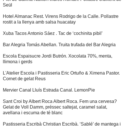
Seül
Hotel Almanac Rest. Virens Rodrigo de la Calle. Pollastre
rostit a la llenya amb salsa huacatay
Xuba Tacos Antonio Sáez . Tac de ‘cochinita pibil’
Bar Alegria Tomás Abellan. Truita trufada del Bar Alegria
Escola Espaisucre Jordi Butrón. Xocolata 70%, menta,
llimona i gerds
L'Atelier Escola i Pastisseria Eric Ortuño & Ximena Pastor.
Cornet de gelat Reus
Mervier Canal Lluís Estrada Canal. LemonPie
Sant Croi by Albert Roca Albert Roca. Fem una cervesa?
Gelat de Voll Damm, préssec saltejat, caramel salat,
avellana i escuma de té blanc
Pastisseria Escribà Christian Escribà. ‘Sablé’ de mantega i