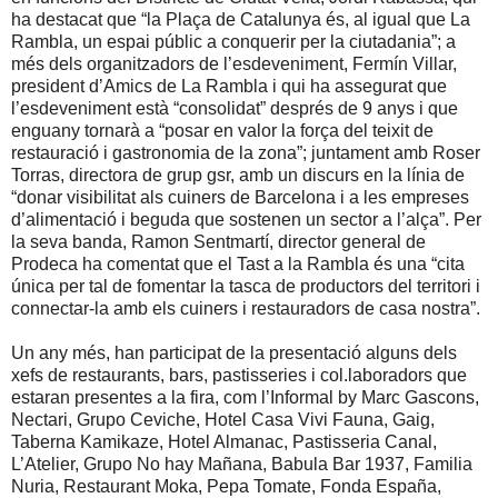
ha destacat que “la Plaça de Catalunya és, al igual que La
Rambla, un espai públic a conquerir per la ciutadania”; a
més dels organitzadors de l’esdeveniment, Fermín Villar,
president d’Amics de La Rambla i qui ha assegurat que
l’esdeveniment està “consolidat” després de 9 anys i que
enguany tornarà a “posar en valor la força del teixit de
restauració i gastronomia de la zona”; juntament amb Roser
Torras, directora de grup gsr, amb un discurs en la línia de
“donar visibilitat als cuiners de Barcelona i a les empreses
d’alimentació i beguda que sostenen un sector a l’alça”. Per
la seva banda, Ramon Sentmartí, director general de
Prodeca ha comentat que el Tast a la Rambla és una “cita
única per tal de fomentar la tasca de productors del territori i
connectar-la amb els cuiners i restauradors de casa nostra”.
Un any més, han participat de la presentació alguns dels
xefs de restaurants, bars, pastisseries i col.laboradors que
estaran presentes a la fira, com l’Informal by Marc Gascons,
Nectari, Grupo Ceviche, Hotel Casa Vivi Fauna, Gaig,
Taberna Kamikaze, Hotel Almanac, Pastisseria Canal,
L’Atelier, Grupo No hay Mañana, Babula Bar 1937, Familia
Nuria, Restaurant Moka, Pepa Tomate, Fonda España,