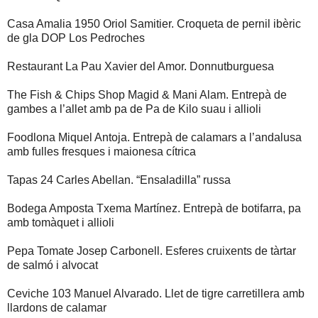
Casa Amalia 1950 Oriol Samitier. Croqueta de pernil ibèric
de gla DOP Los Pedroches
Restaurant La Pau Xavier del Amor. Donnutburguesa
The Fish & Chips Shop Magid & Mani Alam. Entrepà de
gambes a l’allet amb pa de Pa de Kilo suau i allioli
Foodlona Miquel Antoja. Entrepà de calamars a l’andalusa
amb fulles fresques i maionesa cítrica
Tapas 24 Carles Abellan. “Ensaladilla” russa
Bodega Amposta Txema Martínez. Entrepà de botifarra, pa
amb tomàquet i allioli
Pepa Tomate Josep Carbonell. Esferes cruixents de tàrtar
de salmó i alvocat
Ceviche 103 Manuel Alvarado. Llet de tigre carretillera amb
llardons de calamar