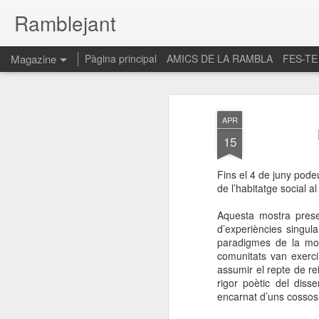
Ramblejant
Magazine
Pàgina principal
AMICS DE LA RAMBLA
FES-TE
APR
15
Fins el 4 de juny pode
de l’habitatge social a
Aquesta mostra presen
d’experiències singul
paradigmes de la mode
comunitats van exercir
assumir el repte de r
rigor poètic del dis
encarnat d’uns cossos 