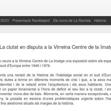
 SOCI
Presentació Ramblejant
Els noms de La Rambla
Història
El 16 de maig… Fem
MAR
La ciutat en disputa a la Virreina Centre de la Ima
30
La Rambla
Amics de La Rambla i la Fundació Esclerosi M
u veure a la Virreina Centre de La Imatge una exposició sobre els expe
quarta edició del seu concurs de paelles solid
l sud d’Europa entre 1949 i 1976.
la població sobre l’esclerosi múltiple
ta una revisió de la història de l’habitatge social en el sud d’Eur
Enguany el Concurs és un dels actes destac
ars dutes a terme en diferents moments de crisi i que, a la seva ma
del Gòtic
rnitat i de la relació entre l’arquitectura i els seus habitants. Un
 un paper fonamental a l’hora de definir el seu lloc a la ciutat, i e
El dissabte 16 de maig tindrà lloc la quarta e
einventar mons des de baix. Moments, en certa manera excepcionals, e
gastronòmic solidari ‘Fem Paelles a La Rambl
seny, la posada en escena d’unes problemàtiques urgents sobre l’ha
Fundació Esclerosi Múltiple i l’associació 
fins aleshores situats als marges de la història.
Aquesta iniciativa té el propòsit de donar visi
la societat sobre l’esclerosi múltiple, una mal