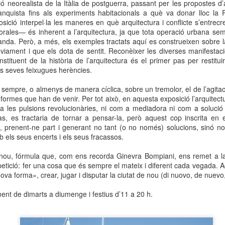
ó neorealista de la Itàlia de postguerra, passant per les propostes d
neurodegenerativa amb la qual conviuen 12.
franquista fins als experiments habitacionals a què va donar lloc la 
Catalunya i que encara no té cura.
sició interpel·la les maneres en què arquitectura i conflicte s’entre
orales— és inherent a l’arquitectura, ja que tota operació urbana sem
El concurs començarà a les 12 hores a La R
anda. Però, a més, els exemples tractats aquí es construeixen sobre la
comptarà amb el patrocini de Oleaurum i Rep
rèviament i que els dota de sentit. Reconèixer les diverses manifesta
stituent de la història de l’arquitectura és el primer pas per restitu
s seves feixugues herències.
é sempre, o almenys de manera cíclica, sobre un tremolor, el de l’agit
formes que han de venir. Per tot això, en aquesta exposició l’arquitec
 a les pulsions revolucionàries, ni com a mediadora ni com a solució
s, es tractaria de tornar a pensar-la, però aquest cop inscrita en
t, prenent-ne part i generant no tant (o no només) solucions, sinó n
b els seus encerts i els seus fracassos.
nou, fórmula que, com ens recorda Ginevra Bompiani, ens remet a la
petició: fer una cosa que és sempre el mateix i diferent cada vegada. 
nova forma», crear, jugar i disputar la ciutat de nou (di nuovo, de nuevo
ment de dimarts a diumenge i festius d’11 a 20 h.