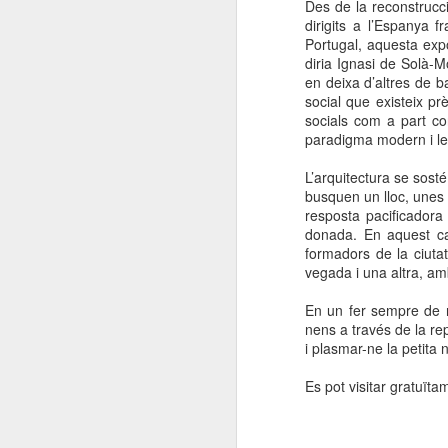
Des de la reconstrucci
dirigits a l’Espanya 
Portugal, aquesta expo
diria Ignasi de Solà-M
en deixa d’altres de b
social que existeix p
socials com a part con
paradigma modern i le
L’arquitectura se sost
busquen un lloc, unes 
resposta pacificadora
donada. En aquest ca
formadors de la ciuta
vegada i una altra, am
En un fer sempre de 
nens a través de la re
i plasmar-ne la petita 
Es pot visitar gratuïta