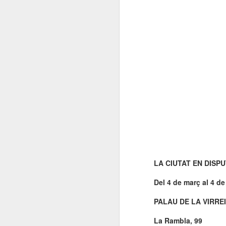
El 21 de març... Cap
MAR
5
Butaca buida
Cap Butaca Buida va néixer amb
un objectiu tant ambiciós com
possible: convertir Catalunya en la
capital mundial de les arts
escèniques. I ho hem aconseguit
gràcies al bo i millor que té aquest
país: la seva gent, la societat civil
J
que es mou cada vegada que té al
davant una fita històrica.
Sa
En aquesta tercera edició
continuem volent omplir totes les
E
butaques dels teatres, ateneus i
Te
centres cívics adherits. El proper
LA CIUTAT EN DISP
ha
dissabte 21 de març de 2026, que
ha
no quedi cap butaca buida.
Del 4 de març al 4 d
le
PALAU DE LA VIRRE
J
La Rambla, 99