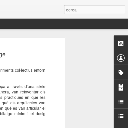
 Paelles a
tge
últiple organitzen la
riments col·lectius entorn
ari per sensibilitzar a
opa a través d’una sèrie
ats de la Festa Major
nera, van reinventar els
es pràctiques en què les
n què els arquitectes van
dició del concurs
n què es van articular el
a’, organitzat per la
bitatge mínim i el desig
Amics de La Rambla.
bilitat i conscienciar a
altia