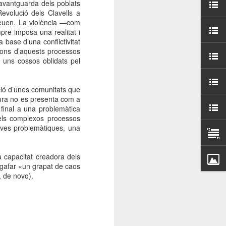
’avantguarda dels poblats
000 persones a
Revolució dels Clavells a
creuen. La violència —com
pre imposa una realitat i
ambla Santa Mònica, i
 base d’una conflictivitat
sol.
cions d’aquests processos
ir uns cossos oblidats pel
ació d’unes comunitats que
tura no es presenta com a
 final a una problemàtica
 els complexos processos
oves problemàtiques, una
 capacitat creadora dels
Agafar «un grapat de caos
, de novo).