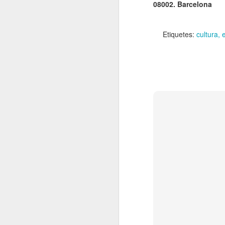
08002. Barcelona
El
de
l'
Etiquetes:
cultura
mo
fe
El
el
J
en
“L
mó
D