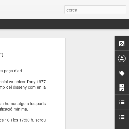
 Paelles a
rt
últiple organitzen la
a peça d’art.
ari per sensibilitzar a
chini va néixer l’any 1977
amp del disseny com en la
ats de la Festa Major
 un homenatge a les parts
dició del concurs
dificació mínima.
a’, organitzat per la
Amics de La Rambla.
es 16 i les 17:30 h, sereu
bilitat i conscienciar a
altia