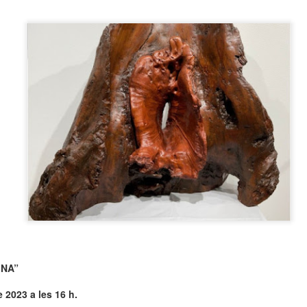
neurodegenerativa amb la qual conviuen 12.
Catalunya i que encara no té cura.
El concurs començarà a les 12 hores a La R
comptarà amb el patrocini de Oleaurum i Rep
INA”
 2023 a les 16 h.