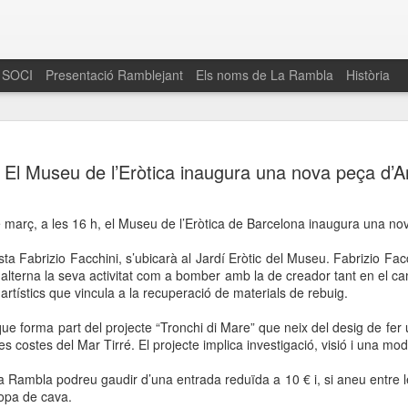
 SOCI
Presentació Ramblejant
Els noms de La Rambla
Història
El 16 de maig… Fem
MAR
El Museu de l’Eròtica inaugura una nova peça d’A
30
La Rambla
Amics de La Rambla i la Fundació Esclerosi M
e març, a les 16 h, el Museu de l’Eròtica de Barcelona inaugura una nov
quarta edició del seu concurs de paelles solid
la població sobre l’esclerosi múltiple
ista Fabrizio Facchini, s’ubicarà al Jardí Eròtic del Museu. Fabrizio Fac
lterna la seva activitat com a bomber amb la de creador tant en el c
Enguany el Concurs és un dels actes destac
artístics que vincula a la recuperació de materials de rebuig.
del Gòtic
ue forma part del projecte “Tronchi di Mare” que neix del desig de fer
El dissabte 16 de maig tindrà lloc la quarta e
es costes del Mar Tirré. El projecte implica investigació, visió i una mo
gastronòmic solidari ‘Fem Paelles a La Rambl
Fundació Esclerosi Múltiple i l’associació 
a Rambla podreu gaudir d’una entrada reduïda a 10 € i, si aneu entre l
Aquesta iniciativa té el propòsit de donar visi
opa de cava.
la societat sobre l’esclerosi múltiple, una mal