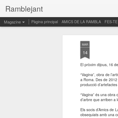
Ramblejant
Magazine
Pàgina principal
AMICS DE LA RAMBLA
FES-TE
MAR
14
El pròxim dijous, 16 d
“Vagina”, obra de l’art
a Roma. Des de 2012 a
producció d’artefactes 
“Vagina” és una obra q
d’arbre que arriben a l
Els socis d’Amics de L
obsequiats amb una c