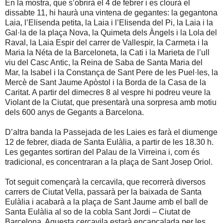
En la mostra, que s’obrirà el 4 de febrer i es clourà el
dissabte 11, hi haurà una vintena de gegantes: la gegantona
Laia, l’Elisenda petita, la Laia i l’Elisenda del Pi, la Laia i la
Gal·la de la plaça Nova, la Quimeta dels Àngels i la Lola del
Raval, la Laia Espir del carrer de Vallespir, la Carmeta i la
Maria la Néta de la Barceloneta, la Cati i la Marieta de l’ull
viu del Casc Antic, la Reina de Saba de Santa Maria del
Mar, la Isabel i la Constança de Sant Pere de les Puel·les, la
Mercè de Sant Jaume Apòstol i la Borda de la Casa de la
Caritat. A partir del dimecres 8 al vespre hi podreu veure la
Violant de la Ciutat, que presentarà una sorpresa amb motiu
dels 600 anys de Gegants a Barcelona.
D’altra banda la Passejada de les Laies es farà el diumenge
12 de febrer, diada de Santa Eulàlia, a partir de les 18.30 h.
Les gegantes sortiran del Palau de la Virreina i, com és
tradicional, es concentraran a la plaça de Sant Josep Oriol.
Tot seguit començarà la cercavila, que recorrerà diversos
carrers de Ciutat Vella, passarà per la baixada de Santa
Eulàlia i acabarà a la plaça de Sant Jaume amb el ball de
Santa Eulàlia al so de la cobla Sant Jordi – Ciutat de
Barcelona. Aquesta cercavila estarà encapçalada per les