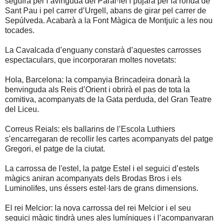
seguirà per l’avinguda del Paral·lel i pujarà per la ronda de
Sant Pau i pel carrer d’Urgell, abans de girar pel carrer de
Sepúlveda. Acabarà a la Font Màgica de Montjuïc a les nou
tocades.
La Cavalcada d’enguany constarà d’aquestes carrosses
espectaculars, que incorporaran moltes novetats:
Hola, Barcelona: la companyia Brincadeira donarà la
benvinguda als Reis d’Orient i obrirà el pas de tota la
comitiva, acompanyats de la Gata perduda, del Gran Teatre
del Liceu.
Correus Reials: els ballarins de l’Escola Luthiers
s’encarregaran de recollir les cartes acompanyats del patge
Gregori, el patge de la ciutat.
La carrossa de l'estel, la patge Estel i el seguici d’estels
màgics aniran acompanyats dels Brodas Bros i els
Luminolifes, uns éssers estel·lars de grans dimensions.
El rei Melcior: la nova carrossa del rei Melcior i el seu
seguici màgic tindrà unes ales lumíniques i l’acompanyaran