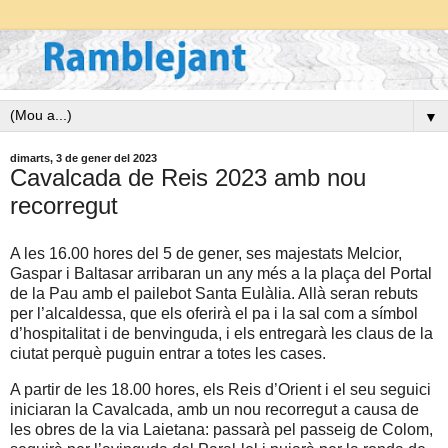
▼
dimarts, 3 de gener del 2023
Cavalcada de Reis 2023 amb nou
recorregut
A les 16.00 hores del 5 de gener, ses majestats Melcior,
Gaspar i Baltasar arribaran un any més a la plaça del Portal
de la Pau amb el pailebot Santa Eulàlia. Allà seran rebuts
per l’alcaldessa, que els oferirà el pa i la sal com a símbol
d’hospitalitat i de benvinguda, i els entregarà les claus de la
ciutat perquè puguin entrar a totes les cases.
A partir de les 18.00 hores, els Reis d’Orient i el seu seguici
iniciaran la Cavalcada, amb un nou recorregut a causa de
les obres de la via Laietana: passarà pel passeig de Colom,