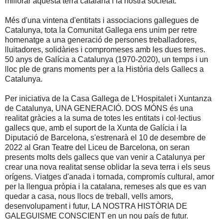
millorar aquesta terra catalana i la nostra societat.
Més d'una vintena d'entitats i associacions gallegues de
Catalunya, tota la Comunitat Gallega ens unim per retre
homenatge a una generació de persones treballadores,
lluitadores, solidàries i compromeses amb les dues terres.
50 anys de Galícia a Catalunya (1970-2020), un temps i un
lloc ple de grans moments per a la Història dels Gallecs a
Catalunya.
Per iniciativa de la Casa Gallega de L'Hospitalet i Xuntanza
de Catalunya, UNA GENERACIÓ. DOS MÓNS és una
realitat gràcies a la suma de totes les entitats i col·lectius
gallecs que, amb el suport de la Xunta de Galícia i la
Diputació de Barcelona, s'estrenarà el 10 de desembre de
2022 al Gran Teatre del Liceu de Barcelona, on seran
presents molts dels gallecs que van venir a Catalunya per
crear una nova realitat sense oblidar la seva terra i els seus
orígens. Viatges d'anada i tornada, compromís cultural, amor
per la llengua pròpia i la catalana, remeses als que es van
quedar a casa, nous llocs de treball, vells amors,
desenvolupament i futur, LA NOSTRA HISTÒRIA DE
GALEGUISME CONSCIENT en un nou país de futur.