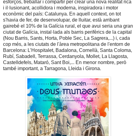
esforços, treballar i compartir per crear una nova realitat rica
i il·lusionant, acollidora i moderna, inspiradora i motor
econòmic del país: Catalunya. En aquell context, on tot
s'havia de fer, de desenvolupar, de lluitar, està arribant
gairebé el 10% de la Galícia rural, el que avui seria una gran
ciutat de Galícia, instal·lada als barris perifèrics de la capital
(Nou Barris, Sants, Horta, Poble Sec, La Sagrera,...) i, cada
cop més, a les ciutats de l'àrea metropolitana de l'entorn de
Barcelona: L’Hospitalet, Badalona, Cornellà, Santa Coloma,
Rubí, Sabadell, Terrassa, Cerdanyola, Mollet, La Llagosta,
Castelldefels, Mataró, Sant Boi,... En menor nombre, però
també important, a Tarragona, Lleida i Girona.