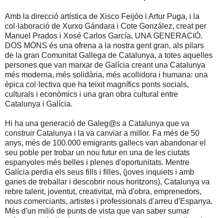
Amb la direcció artística de Xisco Feijóo i Artur Puga, i la
col·laboració de Xurxo Gándara i Cote González, creat per
Manuel Prados i Xosé Carlos García, UNA GENERACIÓ.
DOS MÓNS és una ofrena a la nostra gent gran, als pilars
de la gran Comunitat Gallega de Catalunya, a totes aquelles
persones que van marxar de Galícia creant una Catalunya
més moderna, més solidària, més acollidora i humana: una
èpica col·lectiva que ha teixit magnífics ponts socials,
culturals i econòmics i una gran obra cultural entre
Catalunya i Galícia.
Hi ha una generació de Galeg@s a Catalunya que va
construir Catalunya i la va canviar a millor. Fa més de 50
anys, més de 100.000 emigrants gallecs van abandonar el
seu poble per trobar un nou futur en una de les ciutats
espanyoles més belles i plenes d'oportunitats. Mentre
Galícia perdia els seus fills i filles, (joves inquiets i amb
ganes de treballar i descobrir nous horitzons), Catalunya va
rebre talent, joventut, creativitat, mà d'obra, emprenedors,
nous comerciants, artistes i professionals d'arreu d'Espanya.
Més d'un milió de punts de vista que van saber sumar