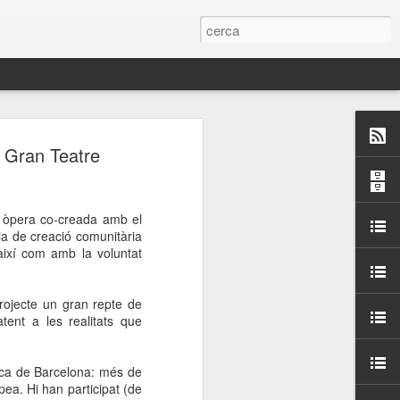
 Paelles a
l Gran Teatre
últiple organitzen la
a òpera co-creada amb el
ari per sensibilitzar a
nia de creació comunitària
així com amb la voluntat
ats de la Festa Major
rojecte un gran repte de
tent a les realitats que
dició del concurs
a’, organitzat per la
Amics de La Rambla.
tica de Barcelona: més de
bilitat i conscienciar a
pea. Hi han participat (de
altia