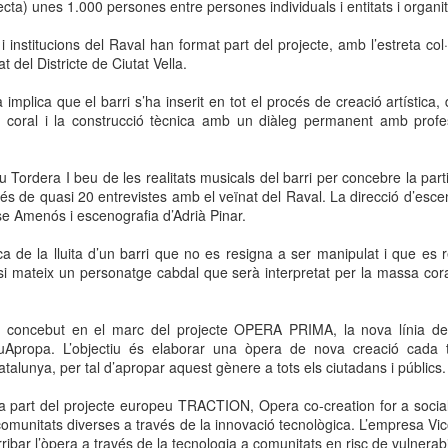
ecta) unes 1.000 persones entre persones individuals i entitats i organi
neurodegenerativa amb la qual conviuen 12.
Catalunya i que encara no té cura.
 institucions del Raval han format part del projecte, amb l’estreta co
at del Districte de Ciutat Vella.
El concurs començarà a les 12 hores a La R
comptarà amb el patrocini de Oleaurum i Rep
implica que el barri s’ha inserit en tot el procés de creació artística,
 i coral i la construcció tècnica amb un diàleg permanent amb profes
u Tordera I beu de les realitats musicals del barri per concebre la part
sprés de quasi 20 entrevistes amb el veïnat del Raval. La direcció d’esc
e Amenós i escenografia d’Adrià Pinar.
a de la lluita d’un barri que no es resigna a ser manipulat i que es r
n si mateix un personatge cabdal que serà interpretat per la massa cor
 concebut en el marc del projecte OPERA PRIMA, la nova línia de 
uApropa. L’objectiu és elaborar una òpera de nova creació cada 
talunya, per tal d’apropar aquest gènere a tots els ciutadans i públics.
 part del projecte europeu TRACTION, Opera co-creation for a social 
omunitats diverses a través de la innovació tecnològica. L’empresa Vico
rribar l’òpera a través de la tecnologia a comunitats en risc de vulnerabil