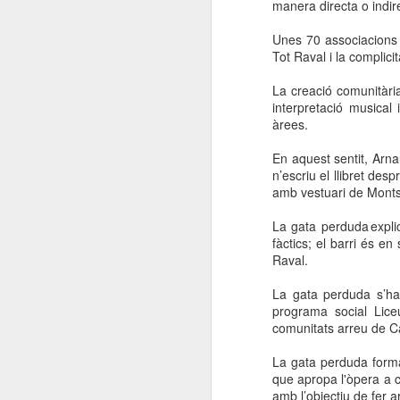
manera directa o indir
Unes 70 associacions i
Tot Raval i la complicit
La creació comunitària 
interpretació musical
àrees.
En aquest sentit, Arna
n’escriu el llibret de
amb vestuari de Monts
La gata perduda explic
fàctics; el barri és e
Raval.
La gata perduda s’ha
programa social Lice
comunitats arreu de Ca
La gata perduda forma
que apropa l'òpera a c
amb l’objectiu de fer a