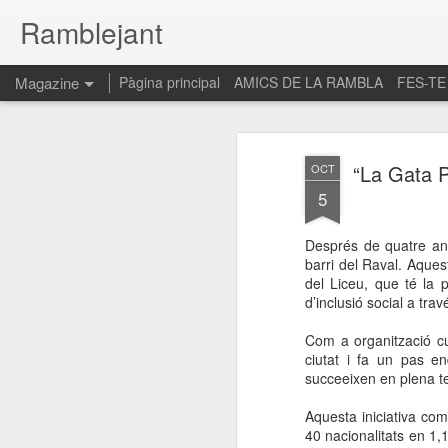
Ramblejant
Magazine
Pàgina principal
AMICS DE LA RAMBLA
FES-TE
“La Gata P
OCT
5
Després de quatre any
barri del Raval. Aques
del Liceu, que té la 
d’inclusió social a trav
Com a organització cu
ciutat i fa un pas e
succeeixen en plena t
Aquesta iniciativa co
40 nacionalitats en 1,