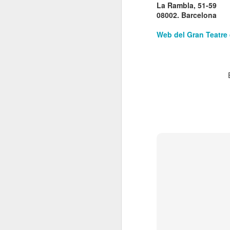
La Rambla, 51-59
El
08002. Barcelona
de
l'
Web del Gran Teatre 
mo
fe
El
el
J
en
“L
mó
D