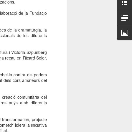
tzacions.
000 persones a
l·laboració de la Fundació
ambla Santa Mònica, i
sol.
 des de la dramatúrgia, la
sionals de les diferents
itura i Victoria Szpunberg
ena recau en Ricard Soler,
ebel·la contra els poders
al dels cors amateurs del
creació comunitària del
tres anys amb diferents
transformation, projecte
metch lidera la iniciativa
itat.