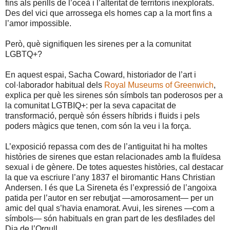
fins als perills de l’oceà i l’alteritat de territoris inexplorats.
Des del vici que arrossega els homes cap a la mort fins a
l’amor impossible.
Però, què signifiquen les sirenes per a la comunitat
LGBTQ+?
En aquest espai, Sacha Coward, historiador de l’art i
col·laborador habitual dels
Royal Museums of Greenwich
,
explica per què les sirenes són símbols tan poderosos per a
la comunitat LGTBIQ+: per la seva capacitat de
transformació, perquè són éssers híbrids i fluids i pels
poders màgics que tenen, com són la veu i la força.
L’exposició repassa com des de l’antiguitat hi ha moltes
històries de sirenes que estan relacionades amb la fluïdesa
sexual i de gènere. De totes aquestes històries, cal destacar
la que va escriure l’any 1837 el biromantic Hans Christian
Andersen. I és que La Sireneta és l’expressió de l’angoixa
patida per l’autor en ser rebutjat —amorosament— per un
amic del qual s’havia enamorat. Avui, les sirenes —com a
símbols— són habituals en gran part de les desfilades del
Dia de l’Orgull.