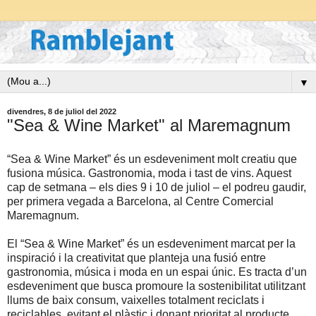
▼
divendres, 8 de juliol del 2022
"Sea & Wine Market" al Maremagnum
“Sea & Wine Market” és un esdeveniment molt creatiu que
fusiona música. Gastronomia, moda i tast de vins. Aquest
cap de setmana – els dies 9 i 10 de juliol – el podreu gaudir,
per primera vegada a Barcelona, al Centre Comercial
Maremagnum.
El “Sea & Wine Market” és un esdeveniment marcat per la
inspiració i la creativitat que planteja una fusió entre
gastronomia, música i moda en un espai únic. Es tracta d’un
esdeveniment que busca promoure la sostenibilitat utilitzant
llums de baix consum, vaixelles totalment reciclats i
reciclables, evitant el plàstic i donant prioritat al producte