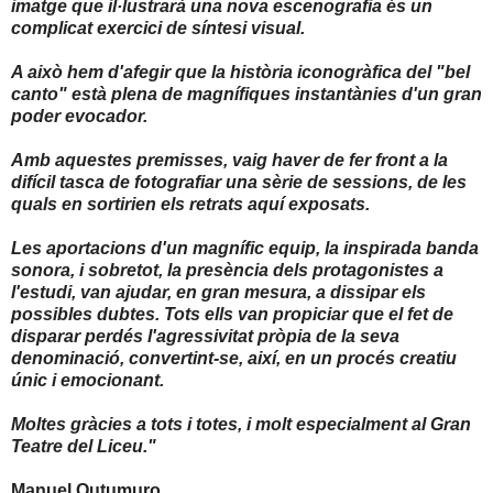
imatge que il·lustrarà una nova escenografia és un
complicat exercici de síntesi visual.
A això hem d'afegir que la història iconogràfica del "bel
canto" està plena de magnífiques instantànies d'un gran
poder evocador.
Amb aquestes premisses, vaig haver de fer front a la
difícil tasca de fotografiar una sèrie de sessions, de les
quals en sortirien els retrats aquí exposats.
Les aportacions d'un magnífic equip, la inspirada banda
sonora, i sobretot, la presència dels protagonistes a
l'estudi, van ajudar, en gran mesura, a dissipar els
possibles dubtes. Tots ells van propiciar que el fet de
disparar perdés l'agressivitat pròpia de la seva
denominació, convertint-se, així, en un procés creatiu
únic i emocionant.
Moltes gràcies a tots i totes, i molt especialment al Gran
Teatre del Liceu."
Manuel Outumuro