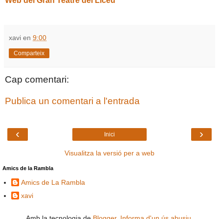
Web del Gran Teatre del Liceu
xavi
en
9:00
Comparteix
Cap comentari:
Publica un comentari a l'entrada
‹
›
Inici
Visualitza la versió per a web
Amics de la Rambla
Amics de La Rambla
xavi
Amb la tecnologia de
Blogger
.
Informa d'un ús abusiu
.