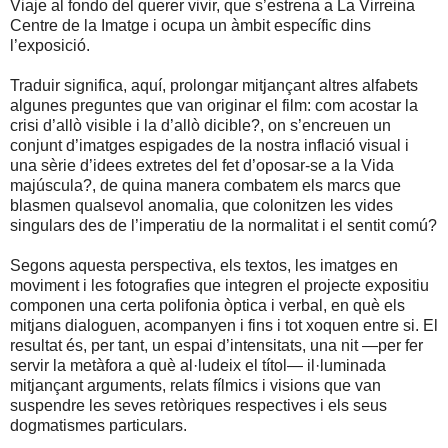
Viaje al fondo del querer vivir, que s’estrena a La Virreina
Centre de la Imatge i ocupa un àmbit específic dins
l’exposició.
Traduir significa, aquí, prolongar mitjançant altres alfabets
algunes preguntes que van originar el film: com acostar la
crisi d’allò visible i la d’allò dicible?, on s’encreuen un
conjunt d’imatges espigades de la nostra inflació visual i
una sèrie d’idees extretes del fet d’oposar-se a la Vida
majúscula?, de quina manera combatem els marcs que
blasmen qualsevol anomalia, que colonitzen les vides
singulars des de l’imperatiu de la normalitat i el sentit comú?
Segons aquesta perspectiva, els textos, les imatges en
moviment i les fotografies que integren el projecte expositiu
componen una certa polifonia òptica i verbal, en què els
mitjans dialoguen, acompanyen i fins i tot xoquen entre si. El
resultat és, per tant, un espai d’intensitats, una nit —per fer
servir la metàfora a què al·ludeix el títol— il·luminada
mitjançant arguments, relats fílmics i visions que van
suspendre les seves retòriques respectives i els seus
dogmatismes particulars.