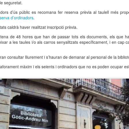
neurodegenerativa amb la qual conviuen 12.
de seguretat.
Catalunya i que encara no té cura.
adors d’ús públic es recomana fer reserva prèvia al taulell més prop
eserva d’ordinadors
.
El concurs començarà a les 12 hores a La R
comptarà amb el patrocini de Oleaurum i Rep
tats caldrà haver realitzat inscripció prèvia.
ntena de 48 hores que han de passar tots els documents, els que hag
ixar a les taules i/o als carros senyalitzats específicament, i en cap 
ran consultar lliurement i s’hauran de demanar al personal de la bibliot
’aforament màxim i els seients i ordinadors que no es poden ocupar est