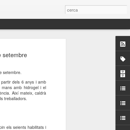
 Paelles a
de setembre
últiple organitzen la
ari per sensibilitzar a
de setembre.
 partir dels 6 anys i amb
de mans amb hidrogel i el
ats de la Festa Major
ncia. Així mateix, caldrà
s treballadors.
dició del concurs
a’, organitzat per la
Amics de La Rambla.
bilitat i conscienciar a
altia
in els seients habilitats i