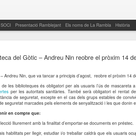
 SOCI
Presentació Ramblejant
Els noms de La Rambla
Història
El 16 de maig… Fem
MAR
oteca del Gòtic – Andreu Nin reobre el pròxim 14 
30
La Rambla
Amics de La Rambla i la Fundació Esclerosi M
quarta edició del seu concurs de paelles solid
c – Andreu Nin, que va tancar a principis d’agost, reobre el pròxim 14 
la població sobre l’esclerosi múltiple
 de les biblioteques és obligatori per als usuaris l’ús de mascareta a
ertes
per les autoritats sanitàries. També serà obligatori el rentat 
Enguany el Concurs és un dels actes destac
tància de seguretat, excepte en el cas dels grups estables de convivè
del Gòtic
 de seguretat marcades pels elements de senyalització i les que donin el
El dissabte 16 de maig tindrà lloc la quarta e
enir en compte que:
gastronòmic solidari ‘Fem Paelles a La Rambl
Fundació Esclerosi Múltiple i l’associació 
·lecció lliurement amb la finalitat d’emportar-se documents en préstec.
Aquesta iniciativa té el propòsit de donar visi
la societat sobre l’esclerosi múltiple, una mal
 habilitats per llegir, estudiar i/o treballar caldrà que els usuaris ocup