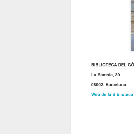
El 21 de març... Cap
MAR
5
Butaca buida
Cap Butaca Buida va néixer amb
un objectiu tant ambiciós com
possible: convertir Catalunya en la
capital mundial de les arts
escèniques. I ho hem aconseguit
gràcies al bo i millor que té aquest
país: la seva gent, la societat civil
J
que es mou cada vegada que té al
BIBLIOTECA DEL GÒ
davant una fita històrica.
La Rambla, 30
Sa
En aquesta tercera edició
continuem volent omplir totes les
08002. Barcelona
E
butaques dels teatres, ateneus i
Te
centres cívics adherits. El proper
Web de la Biblioteca
ha
dissabte 21 de març de 2026, que
ha
no quedi cap butaca buida.
le
J