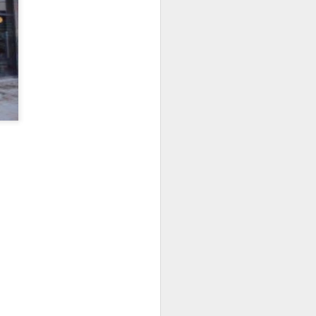
Elisava presenta:
JAN
13
“Cadires al carrer
2026”
És ja una tradició que omple de
creativitat, imaginació i bon rotllo
La Rambla tots els anys per
aquestes dates.
L’alumnat del Grau en Disseny i
Innovació d’ELISAVA, a partir de
l’encàrrec d’IKEA, dissenya una
nova versió de la cadira ROBIN
en què la pròpia estructura vista,
l’economia de processos i la
simplicitat projectual esdevenen
protagonistes del nou disseny.
Tothom pot passar-se, gaudir de
les propostes dels alumnes
d’ELISAVA.