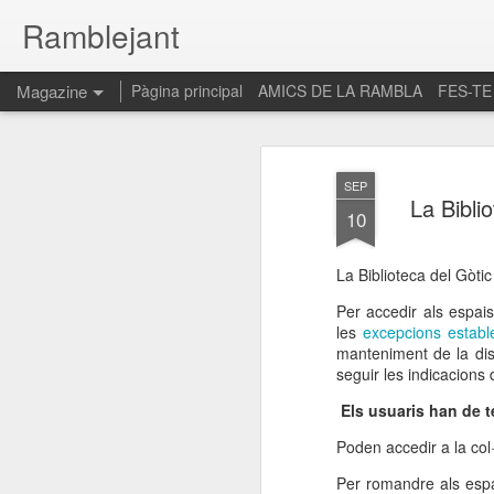
Ramblejant
Magazine
Pàgina principal
AMICS DE LA RAMBLA
FES-TE
SEP
La Bibli
10
La Biblioteca del Gòti
Per accedir als espais
les
excepcions establ
manteniment de la dis
seguir les indicacions
Els usuaris han de t
Poden accedir a la col
Per romandre als espais