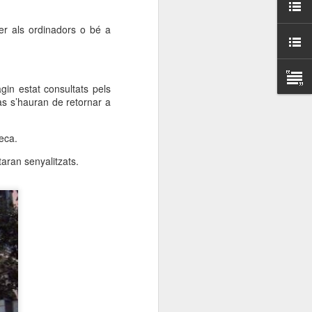
000 persones a
er als ordinadors o bé a
ambla Santa Mònica, i
sol.
in estat consultats pels
cas s’hauran de retornar a
eca.
aran senyalitzats.