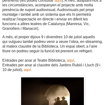
pertinents (les podeu consultar
aquí
). A més, adaptant-nos a
les circumstàncies, acompanyen el projecte amb molta
presència de suport audiovisual. Audiovisuals pel propi
muntatge i també amb un sistema que els hi permetrà
realitzar l'espectacle en directe i enviar en diferit les
funcions a altres teatres de Catalunya (Manresa, Vic,
Granollers i Manacor).
A més, el proper dijous 9 i divendres 10 de juliol aquells
qui vulgueu també podreu venir a veure l'obra, en streaming,
al mateix claustre de la Biblioteca. Un espai obert, a l'aire
lliure on podreu seguir la funció tot prenent un refrigeri.
Entrades per anar al Teatre Biblioteca,
aquí
.
Entrades per anar al claustre dels Jardins Rubió i Lluch (9 i
10 de juliol),
aquí.