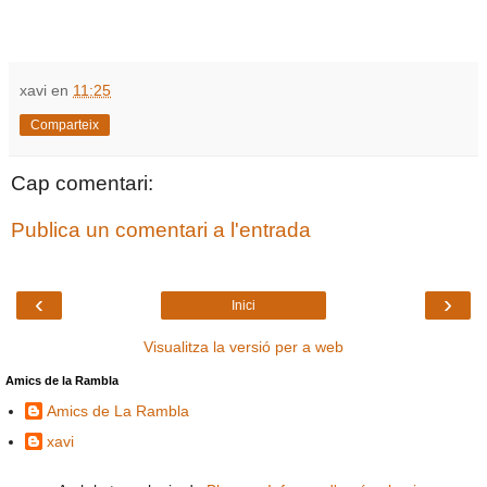
xavi
en
11:25
Comparteix
Cap comentari:
Publica un comentari a l'entrada
‹
›
Inici
Visualitza la versió per a web
Amics de la Rambla
Amics de La Rambla
xavi