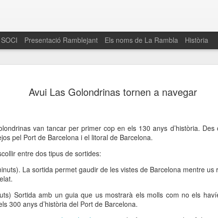
 SOCI
Presentació Ramblejant
Els noms de La Rambla
Història
El 16 de maig… Fem
MAR
Avui Las Golondrinas tornen a navegar
30
La Rambla
Amics de La Rambla i la Fundació Esclerosi M
quarta edició del seu concurs de paelles solid
londrinas van tancar per primer cop en els 130 anys d’història. Des 
la població sobre l’esclerosi múltiple
os pel Port de Barcelona i el litoral de Barcelona.
Enguany el Concurs és un dels actes destac
llir entre dos tipus de sortides:
del Gòtic
inuts). La sortida permet gaudir de les vistes de Barcelona mentre us
El dissabte 16 de maig tindrà lloc la quarta e
elat.
gastronòmic solidari ‘Fem Paelles a La Rambl
Fundació Esclerosi Múltiple i l’associació 
ts) Sort
ida amb un guia que us mostrarà els molls com no els havíeu
Aquesta iniciativa té el propòsit de donar visi
 dels 300 anys d’història del Port de Barcelona.
la societat sobre l’esclerosi múltiple, una mal