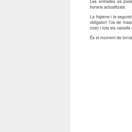
Les entrades es po
horaris actualitzats.
La higiene i la segur
obligatori l’ús de ma
cost) i tots els vaixells
És el moment de torna