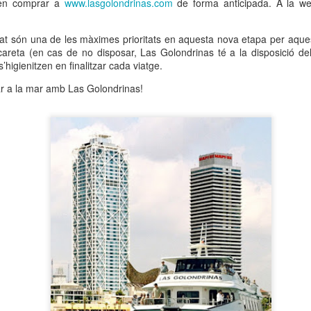
den comprar a
www.lasgolondrinas.com
de forma anticipada. A la we
neurodegenerativa amb la qual conviuen 12.
Catalunya i que encara no té cura.
etat són una de les màximes prioritats en aquesta nova etapa per aqu
El concurs començarà a les 12 hores a La R
scareta (en cas de no disposar, Las Golondrinas té a la disposició de
comptarà amb el patrocini de Oleaurum i Rep
 s’higienitzen en finalitzar cada viatge.
r a la mar amb Las Golondrinas!