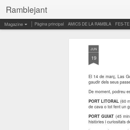
Ramblejant
Magazine
Pàgina principal
AMICS DE LA RAMBLA
FES-TE
JUN
19
El 14 de març, Las Go
gaudir dels seus passej
De moment, podreu esco
PORT LITORAL
(60 m
de cava o tot fent un g
PORT GUIAT
(45 minu
històries i curiositats