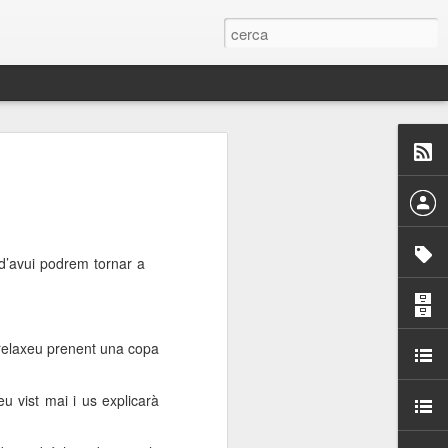
 Paelles a
últiple organitzen la
ari per sensibilitzar a
d’avui podrem tornar a
ats de la Festa Major
 relaxeu prenent una copa
dició del concurs
a’, organitzat per la
Amics de La Rambla.
 vist mai i us explicarà
bilitat i conscienciar a
altia