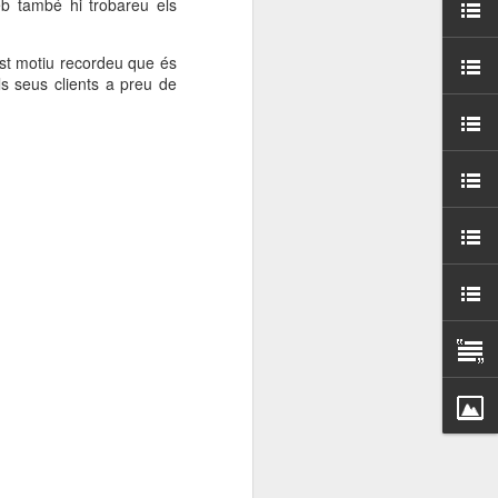
b també hi trobareu els
000 persones a
est motiu recordeu que és
ambla Santa Mònica, i
ls seus clients a preu de
sol.