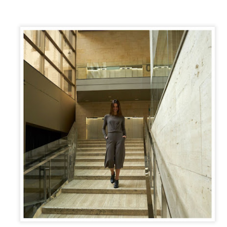
neurodegenerativa amb la qual conviuen 12.
Catalunya i que encara no té cura.
El concurs començarà a les 12 hores a La R
comptarà amb el patrocini de Oleaurum i Rep