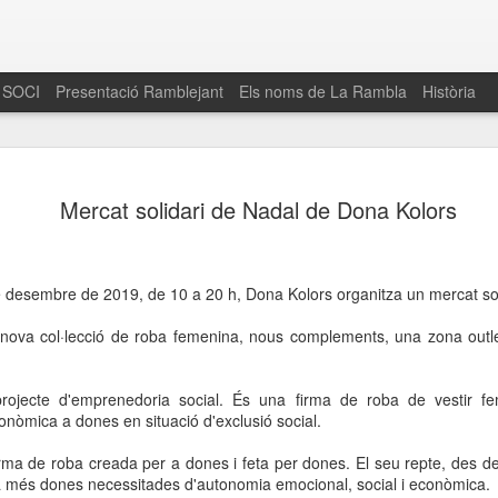
 SOCI
Presentació Ramblejant
Els noms de La Rambla
Història
El 16 de maig… Fem
MAR
Mercat solidari de Nadal de Dona Kolors
30
La Rambla
Amics de La Rambla i la Fundació Esclerosi M
quarta edició del seu concurs de paelles solid
e desembre de 2019, de 10 a 20 h, Dona Kolors organitza un mercat sol
la població sobre l’esclerosi múltiple
 nova col·lecció de roba femenina, nous complements, una zona outlet
Enguany el Concurs és un dels actes destac
del Gòtic
ojecte d'emprenedoria social. És una firma de roba de vestir f
El dissabte 16 de maig tindrà lloc la quarta e
conòmica a dones en situació d'exclusió social.
gastronòmic solidari ‘Fem Paelles a La Rambl
Fundació Esclerosi Múltiple i l’associació 
rma de roba creada per a dones i feta per dones. El seu repte, des de
Aquesta iniciativa té el propòsit de donar visi
a més dones necessitades d'autonomia emocional, social i econòmica.
la societat sobre l’esclerosi múltiple, una mal