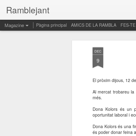
Ramblejant
Magazine
Pàgina principal
AMICS DE LA RAMBLA
FES-TE
DEC
9
El pròxim dijous, 12 d
Al mercat trobareu la
més.
Dona Kolors és un pr
oportunitat laboral i e
Dona Kolors és una fi
és poder donar feina 