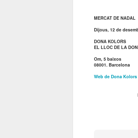
El 21 de març... Cap
MAR
5
Butaca buida
MERCAT DE NADAL
Cap Butaca Buida va néixer amb
un objectiu tant ambiciós com
Dijous, 12 de desemb
possible: convertir Catalunya en la
capital mundial de les arts
DONA KOLORS
escèniques. I ho hem aconseguit
EL LLOC DE LA DO
gràcies al bo i millor que té aquest
país: la seva gent, la societat civil
J
Om, 5 baixos
que es mou cada vegada que té al
08001. Barcelona
davant una fita històrica.
Web de Dona Kolors
Sa
En aquesta tercera edició
continuem volent omplir totes les
E
butaques dels teatres, ateneus i
Te
centres cívics adherits. El proper
ha
dissabte 21 de març de 2026, que
ha
no quedi cap butaca buida.
le
J