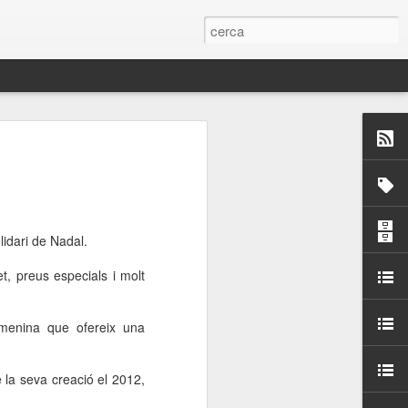
 Paelles a
últiple organitzen la
ari per sensibilitzar a
idari de Nadal.
, preus especials i molt
ats de la Festa Major
emenina que ofereix una
dició del concurs
a’, organitzat per la
Amics de La Rambla.
 la seva creació el 2012,
bilitat i conscienciar a
altia