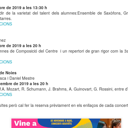
neurodegenerativa amb la qual conviuen 12.
re de 2019 a les 13:30 h
Catalunya i que encara no té cura.
ir de la varietat del talent dels alumnes:Ensemble de Saxòfons, G
tarres.
El concurs començarà a les 12 hores a La R
ACIONS
comptarà amb el patrocini de Oleaurum i Rep
ínez
re de 2019 a les 20 h
umnes de Composició del Centre i un repertori de gran rigor com la 3
ACIONS
 de Noies
osca i Daniel Mestre
embre de 2019 a les 20 h
A. Mozart, R. Schumann, J. Brahms, A. Guinovart, G. Rossini, entre d’
ACIONS
ïtes però cal fer la reserva prèviament en els enllaços de cada concert