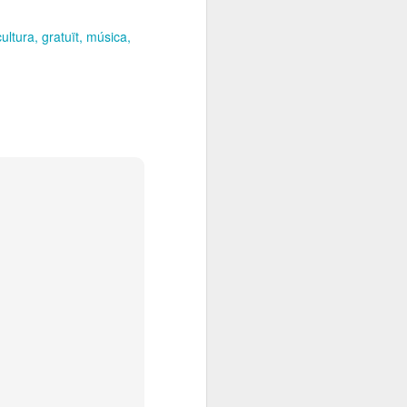
cultura
gratuït
música