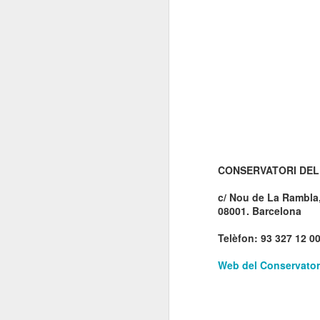
El 21 de març... Cap
MAR
5
Butaca buida
Cap Butaca Buida va néixer amb
un objectiu tant ambiciós com
possible: convertir Catalunya en la
capital mundial de les arts
escèniques. I ho hem aconseguit
gràcies al bo i millor que té aquest
país: la seva gent, la societat civil
J
que es mou cada vegada que té al
davant una fita històrica.
CONSERVATORI DEL
Sa
En aquesta tercera edició
c/ Nou de La Rambla,
continuem volent omplir totes les
E
08001. Barcelona
butaques dels teatres, ateneus i
Te
centres cívics adherits. El proper
ha
Telèfon: 93 327 12 0
dissabte 21 de març de 2026, que
ha
no quedi cap butaca buida.
le
Web del Conservatori
J