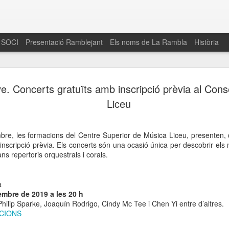
 SOCI
Presentació Ramblejant
Els noms de La Rambla
Història
El 16 de maig… Fem
MAR
e. Concerts gratuïts amb inscripció prèvia al Cons
30
La Rambla
Liceu
Amics de La Rambla i la Fundació Esclerosi M
quarta edició del seu concurs de paelles solid
e, les formacions del Centre Superior de Música Liceu, presenten, di
la població sobre l’esclerosi múltiple
inscripció prèvia. Els concerts són una ocasió única per descobrir els
ans repertoris orquestrals i corals.
Enguany el Concurs és un dels actes destac
del Gòtic
a
El dissabte 16 de maig tindrà lloc la quarta e
mbre de 2019 a les 20 h
gastronòmic solidari ‘Fem Paelles a La Rambl
Philip Sparke, Joaquín Rodrigo, Cindy Mc Tee i Chen Yi entre d’altres.
Fundació Esclerosi Múltiple i l’associació 
ACIONS
Aquesta iniciativa té el propòsit de donar visi
la societat sobre l’esclerosi múltiple, una mal