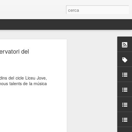
 Paelles a
ervatori del
últiple organitzen la
ari per sensibilitzar a
ns del cicle Liceu Jove,
 nous talents de la música
ats de la Festa Major
dició del concurs
a’, organitzat per la
Amics de La Rambla.
bilitat i conscienciar a
altia