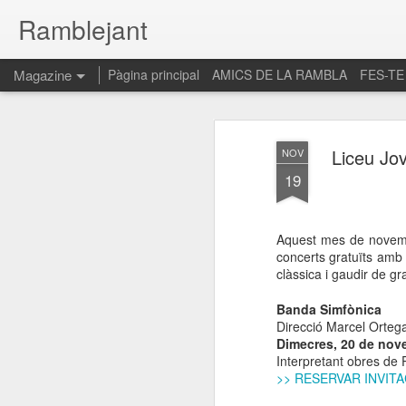
Ramblejant
Magazine
Pàgina principal
AMICS DE LA RAMBLA
FES-TE
Liceu Jov
NOV
19
Aquest mes de novembr
concerts gratuïts amb 
clàssica i gaudir de gr
Banda Simfònica
Direcció Marcel Orteg
Dimecres, 20 de nove
Interpretant obres de 
>> RESERVAR INVIT