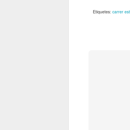
El
de
Etiquetes:
carrer est
l'
mo
fe
El
el
J
en
“L
mó
D