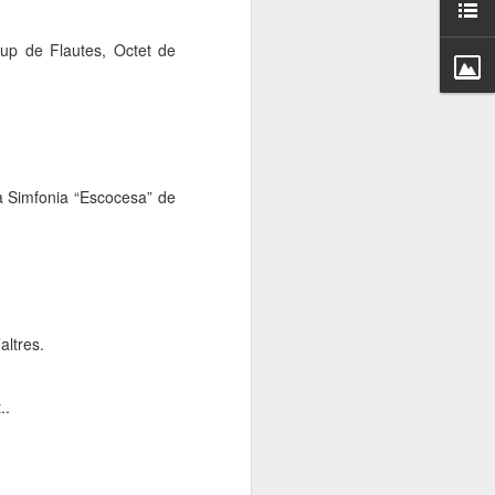
000 persones a
rup de Flautes, Octet de
ambla Santa Mònica, i
sol.
a Simfonia “Escocesa” de
altres.
..