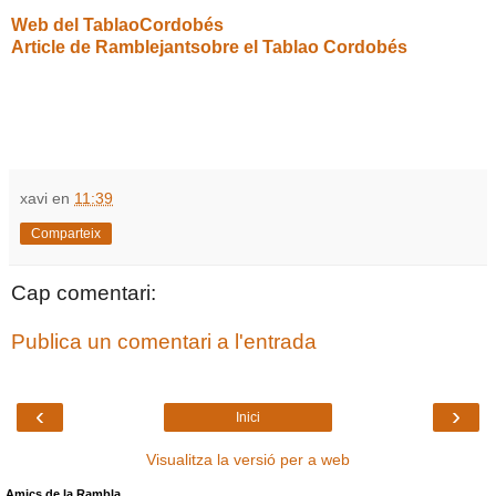
Web del TablaoCordobés
Article de Ramblejantsobre el Tablao Cordobés
xavi
en
11:39
Comparteix
Cap comentari:
Publica un comentari a l'entrada
‹
›
Inici
Visualitza la versió per a web
Amics de la Rambla