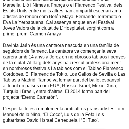
Marsella, Lió i Nimes a França o el Flamenco Festival dels
Estats Units entre molts altres han compartit escenari amb
artistes de renom com Belén Maya, Fernando Terremoto o
Eva La Yerbabuena. Cal assenyalar que en el Festival
Joves Valors de la ciutat de L’Hospitalet, sorgint com a
primer premi Carmen Amaya.
Davinia Jaén és una cantaora nascuda en una família de
seguidors de flamenc. La cantaora va començar la seva
carrera amb 14 anys a Jerez en nombrosos tablaos i penyes
de la ciutat. Al llarg dels anys ha crescut professionalment
en nombrosos festivals i a tablaos com el Tablao Flamenco
Cordobes, El Flamenc de Tokio, Los Gallos de Sevilla o Las
Tablas a Madrid. També va formar part del ballet espanyol
actuant en països com EUA, Rússia, Israel, Mèxic, Xina,
Turquia i Brasil, entre d’altres. El 2014 forma part del
projecte “Eterno Camarón”.
L’espectacle es complementa amb altres grans artistes com
Manuel de la Nina, “El Coco”, Luis de la Fefa i els
guitarristes David i Israel Cerreduela i “El Tuto”.