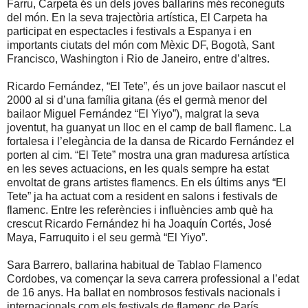
Farru, Carpeta és un dels joves ballarins més reconeguts
del món. En la seva trajectòria artística, El Carpeta ha
participat en espectacles i festivals a Espanya i en
importants ciutats del món com Mèxic DF, Bogotà, Sant
Francisco, Washington i Rio de Janeiro, entre d’altres.
Ricardo Fernández, “El Tete”, és un jove bailaor nascut el
2000 al si d’una família gitana (és el germà menor del
bailaor Miguel Fernández “El Yiyo”), malgrat la seva
joventut, ha guanyat un lloc en el camp de ball flamenc. La
fortalesa i l’elegància de la dansa de Ricardo Fernández el
porten al cim. “El Tete” mostra una gran maduresa artística
en les seves actuacions, en les quals sempre ha estat
envoltat de grans artistes flamencs. En els últims anys “El
Tete” ja ha actuat com a resident en salons i festivals de
flamenc. Entre les referències i influències amb què ha
crescut Ricardo Fernández hi ha Joaquín Cortés, José
Maya, Farruquito i el seu germà “El Yiyo”.
Sara Barrero, ballarina habitual de Tablao Flamenco
Cordobes, va començar la seva carrera professional a l’edat
de 16 anys. Ha ballat en nombrosos festivals nacionals i
internacionals com els festivals de flamenc de París,