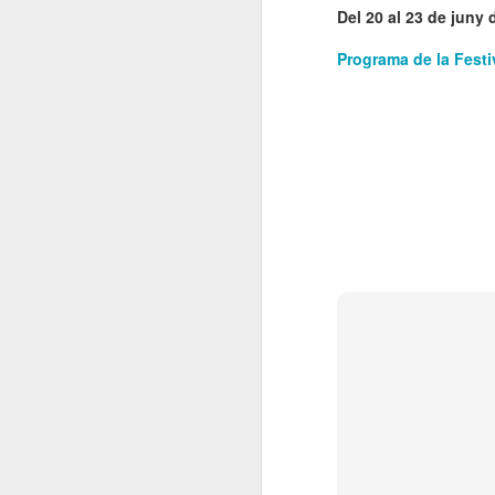
Del 20 al 23 de juny 
El
de
Programa de la Festi
l'
mo
fe
El
el
J
en
“L
mó
D