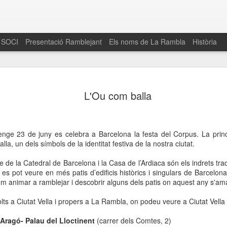
 SOCI
Presentació Ramblejant
Els noms de La Rambla
Història
El 16 de maig… Fem
MAR
L'Ou com balla
30
La Rambla
Amics de La Rambla i la Fundació Esclerosi M
quarta edició del seu concurs de paelles solid
enge 23 de juny es celebra a Barcelona la festa del Corpus. La princ
la població sobre l’esclerosi múltiple
alla, un dels símbols de la identitat festiva de la nostra ciutat.
Enguany el Concurs és un dels actes destac
re de la Catedral de Barcelona i la Casa de l’Ardiaca són els indrets tra
del Gòtic
es pot veure en més patis d’edificis històrics i singulars de Barcelona
m animar a ramblejar i descobrir alguns dels patis on aquest any s'am
El dissabte 16 de maig tindrà lloc la quarta e
gastronòmic solidari ‘Fem Paelles a La Rambl
olts a Ciutat Vella i propers a La Rambla, on podeu veure a Ciutat Vella
Fundació Esclerosi Múltiple i l’associació 
Aquesta iniciativa té el propòsit de donar visi
’Aragó- Palau del Lloctinent
(carrer dels Comtes, 2)
la societat sobre l’esclerosi múltiple, una mal