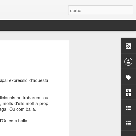
 Paelles a
últiple organitzen la
ari per sensibilitzar a
ipal expressió d'aquesta
ats de la Festa Major
dicionals on trobarem l’ou
, molts d'ells molt a prop
aga l'Ou com balla.
dició del concurs
a’, organitzat per la
 l'Ou com balla:
Amics de La Rambla.
bilitat i conscienciar a
altia