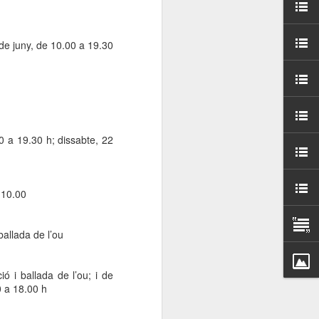
000 persones a
 de juny, de 10.00 a 19.30
ambla Santa Mònica, i
sol.
30 a 19.30 h; dissabte, 22
 10.00
ballada de l’ou
ó i ballada de l’ou; i de
0 a 18.00 h