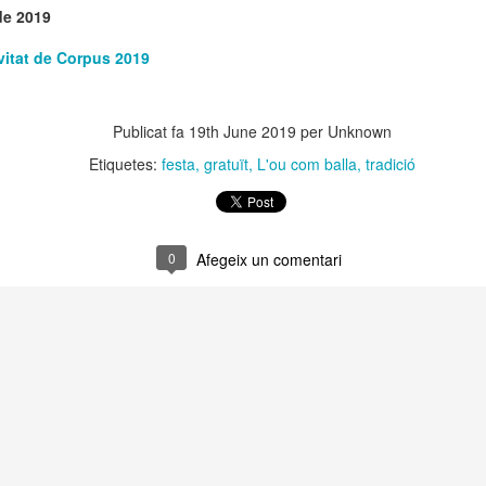
de 2019
 Museu de l’Eròtica de Barcelona (MEB) celebra el Dia Internacional
l Fetitxisme, que té lloc el pròxim 16 de gener, amb la inauguració de
vitat de Corpus 2019
exposició “Picasso. Dalí. Fetitxisme. El simbolisme del desig”, una
stra que proposa una lectura cultural, històrica i sexològica del
titxisme a través de dos grans referents de la història de l'art.
Publicat fa
19th June 2019
per Unknown
 Dia Internacional del Fetitxisme va néixer al Regne Unit al 2008 sota
 nom National Fetish Day i, posteriorment, es va internacionalitzar.
Etiquetes:
festa
gratuït
L'ou com balla
tradició
La Rambla Film Festival Barcelona
AN
9
Del 16 al 23 de gener de 2026 La Rambla acollirà una mostra
0
Afegeix un comentari
internacional de cinema que neix amb la intenció de convertir-se
 un dels festivals de referència a la nostra ciutat.
a Rambla Film Festival Barcelona” presentarà pel·lícules de tot el
n i mostrarà el cinema barceloní i la seva història al mon.
Activitats de Nadal a La Rambla
EC
11