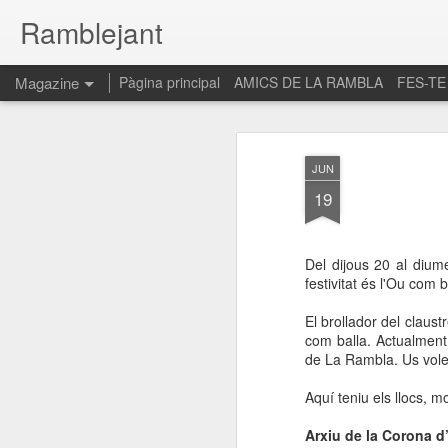
Ramblejant
Magazine
Pàgina principal
AMICS DE LA RAMBLA
FES-TE
JUN
19
Del dijous 20 al dium
festivitat és l'Ou com b
El brollador del claust
com balla. Actualment 
de La Rambla. Us vole
Aquí teniu els llocs, m
Arxiu de la Corona d