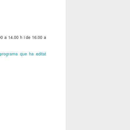
Elisava presenta:
JAN
13
“Cadires al carrer
2026”
És ja una tradició que omple de
creativitat, imaginació i bon rotllo
.00 a 14.00 h i de 16.00 a
La Rambla tots els anys per
aquestes dates.
rograma que ha editat
L’alumnat del Grau en Disseny i
Innovació d’ELISAVA, a partir de
l’encàrrec d’IKEA, dissenya una
nova versió de la cadira ROBIN
en què la pròpia estructura vista,
l’economia de processos i la
simplicitat projectual esdevenen
protagonistes del nou disseny.
Tothom pot passar-se, gaudir de
les propostes dels alumnes
d’ELISAVA.