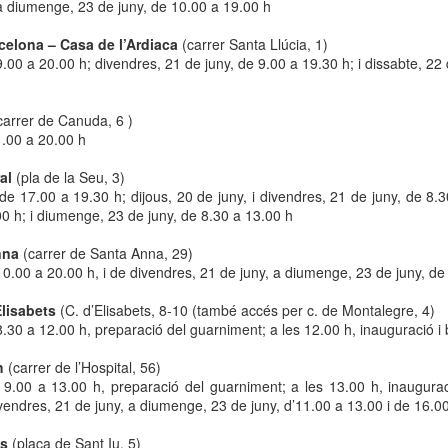
 a diumenge, 23 de juny, de 10.00 a 19.00 h
neurodegenerativa amb la qual conviuen 12.
Catalunya i que encara no té cura.
rcelona – Casa de l’Ardiaca
(carrer Santa Llúcia, 1)
9.00 a 20.00 h; divendres, 21 de juny, de 9.00 a 19.30 h; i dissabte, 22
El concurs començarà a les 12 hores a La R
comptarà amb el patrocini de Oleaurum i Rep
carrer de Canuda, 6 )
1.00 a 20.00 h
al
(pla de la Seu, 3)
de 17.00 a 19.30 h; dijous, 20 de juny, i divendres, 21 de juny, de 8.
00 h; i diumenge, 23 de juny, de 8.30 a 13.00 h
Anna
(carrer de Santa Anna, 29)
 10.00 a 20.00 h, i de divendres, 21 de juny, a diumenge, 23 de juny, de
Elisabets
(C. d’Elisabets, 8-10 (també accés per c. de Montalegre, 4)
8.30 a 12.00 h, preparació del guarniment; a les 12.00 h, inauguració i 
h
(carrer de l’Hospital, 56)
 9.00 a 13.00 h, preparació del guarniment; a les 13.00 h, inauguraci
vendres, 21 de juny, a diumenge, 23 de juny, d’11.00 a 13.00 i de 16.0
ès
(plaça de Sant Iu, 5)