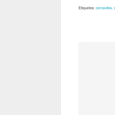
El
Etiquetes:
cercaviles
de
l'
mo
fe
El
el
J
en
“L
mó
D