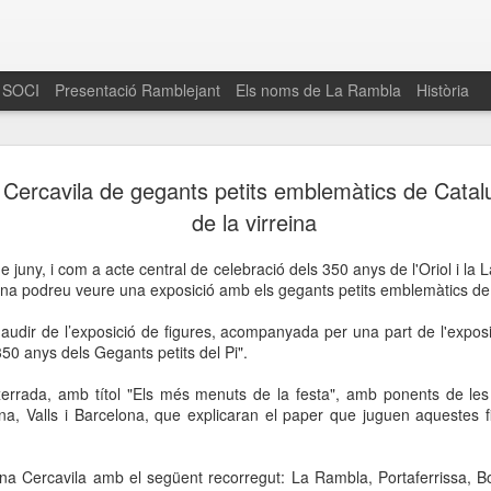
 SOCI
Presentació Ramblejant
Els noms de La Rambla
Història
El 16 de maig… Fem
MAR
i Cercavila de gegants petits emblemàtics de Catal
30
La Rambla
de la virreina
Amics de La Rambla i la Fundació Esclerosi M
e juny, i com a acte central de celebració dels 350 anys de l'Oriol i la L
quarta edició del seu concurs de paelles solid
reina podreu veure una exposició amb els gegants petits emblemàtics d
la població sobre l’esclerosi múltiple
udir de l’exposició de figures, acompanyada per una part de l'exposic
Enguany el Concurs és un dels actes destac
350 anys dels Gegants petits del Pi".
del Gòtic
errada, amb títol "Els més menuts de la festa", amb ponents de les c
El dissabte 16 de maig tindrà lloc la quarta e
na, Valls i Barcelona, que explicaran el paper que juguen aquestes f
gastronòmic solidari ‘Fem Paelles a La Rambl
Fundació Esclerosi Múltiple i l’associació 
Aquesta iniciativa té el propòsit de donar visi
 una Cercavila amb el següent recorregut: La Rambla, Portaferrissa, B
la societat sobre l’esclerosi múltiple, una mal