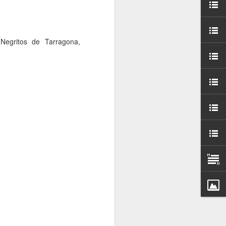
000 persones a
ambla Santa Mònica, i
Negritos de Tarragona,
sol.