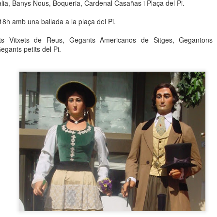
lia, Banys Nous, Boqueria, Cardenal Casañas i Plaça del Pi.
neurodegenerativa amb la qual conviuen 12.
Catalunya i que encara no té cura.
 18h amb una ballada a la plaça del Pi.
El concurs començarà a les 12 hores a La R
nts Vitxets de Reus, Gegants Americanos de Sitges, Gegantons 
comptarà amb el patrocini de Oleaurum i Rep
egants petits del Pi.