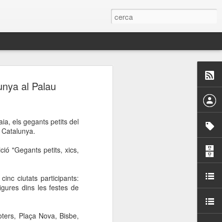
 Paelles a
unya al Palau
últiple organitzen la
aia, els gegants petits del
ari per sensibilitzar a
e Catalunya.
ió "Gegants petits, xics,
ats de la Festa Major
inc ciutats participants:
dició del concurs
igures dins les festes de
a’, organitzat per la
Amics de La Rambla.
bilitat i conscienciar a
oters, Plaça Nova, Bisbe,
altia