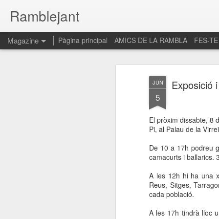
Ramblejant
Magazine
Pàgina principal
AMICS DE LA RAMBLA
FES-TE
Exposició 
JUN
5
El pròxim dissabte, 8 d
Pi, al Palau de la Vir
De 10 a 17h podreu ga
camacurts i ballarics. 
A les 12h hi ha una x
Reus, Sitges, Tarrago
cada població.
A les 17h tindrà lloc