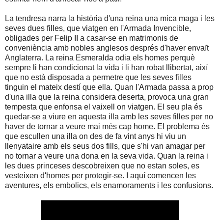
La tendresa narra la història d'una reina una mica maga i les
seves dues filles, que viatgen en l'Armada Invencible,
obligades per Felip II a casar-se en matrimonis de
conveniència amb nobles anglesos després d'haver envaït
Anglaterra. La reina Esmeralda odia els homes perquè
sempre li han condicionat la vida i li han robat llibertat, així
que no està disposada a permetre que les seves filles
tinguin el mateix destí que ella. Quan l'Armada passa a prop
d'una illa que la reina considera deserta, provoca una gran
tempesta que enfonsa el vaixell on viatgen. El seu pla és
quedar-se a viure en aquesta illa amb les seves filles per no
haver de tornar a veure mai més cap home. El problema és
que escullen una illa on des de fa vint anys hi viu un
llenyataire amb els seus dos fills, que s'hi van amagar per
no tornar a veure una dona en la seva vida. Quan la reina i
les dues princeses descobreixen que no estan soles, es
vesteixen d'homes per protegir-se. I aquí comencen les
aventures, els embolics, els enamoraments i les confusions.