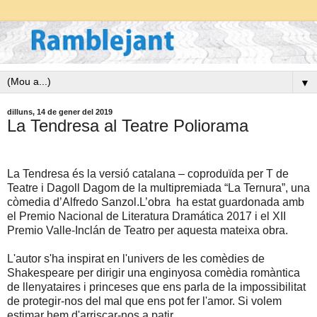
▼
dilluns, 14 de gener del 2019
La Tendresa al Teatre Poliorama
La Tendresa és la versió catalana – coproduïda per T de
Teatre i Dagoll Dagom de la multipremiada “La Ternura”, una
còmedia d’Alfredo Sanzol.L’obra ha estat guardonada amb
el Premio Nacional de Literatura Dramática 2017 i el XII
Premio Valle-Inclán de Teatro per aquesta mateixa obra.
L'autor s'ha inspirat en l'univers de les comèdies de
Shakespeare per dirigir una enginyosa comèdia romàntica
de llenyataires i princeses que ens parla de la impossibilitat
de protegir-nos del mal que ens pot fer l'amor. Si volem
estimar hem d'arriscar-nos a patir.