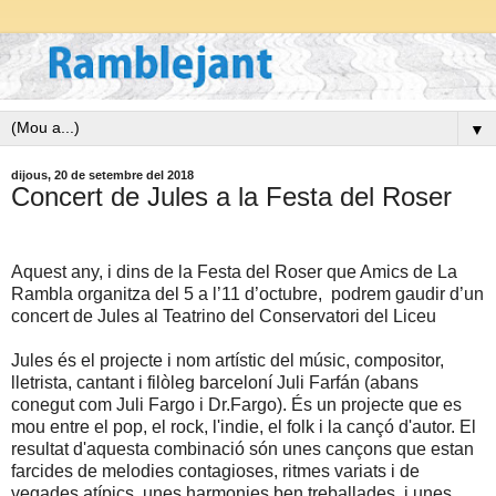
▼
dijous, 20 de setembre del 2018
Concert de Jules a la Festa del Roser
Aquest any, i dins de la Festa del Roser que Amics de La
Rambla organitza del 5 a l’11 d’octubre, podrem gaudir d’un
concert de Jules al Teatrino del Conservatori del Liceu
Jules és el projecte i nom artístic del músic, compositor,
lletrista, cantant i filòleg barceloní Juli Farfán (abans
conegut com Juli Fargo i Dr.Fargo). És un projecte que es
mou entre el pop, el rock, l'indie, el folk i la cançó d'autor. El
resultat d'aquesta combinació són unes cançons que estan
farcides de melodies contagioses, ritmes variats i de
vegades atípics, unes harmonies ben treballades, i unes