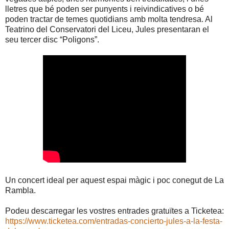
lletres que bé poden ser punyents i reivindicatives o bé
poden tractar de temes quotidians amb molta tendresa. Al
Teatrino del Conservatori del Liceu, Jules presentaran el
seu tercer disc “Poligons”.
Un concert ideal per aquest espai màgic i poc conegut de La
Rambla.
Podeu descarregar les vostres entrades gratuïtes a Ticketea:
https://www.ticketea.com/entradas-concierto-jules-a-la-festa-