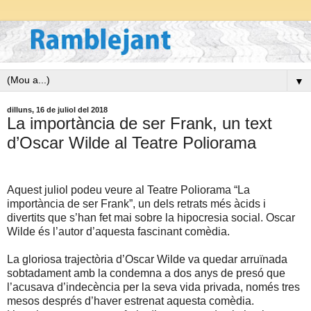
▼
dilluns, 16 de juliol del 2018
La importància de ser Frank, un text
d’Oscar Wilde al Teatre Poliorama
Aquest juliol podeu veure al Teatre Poliorama “La
importància de ser Frank”, un dels retrats més àcids i
divertits que s’han fet mai sobre la hipocresia social. Oscar
Wilde és l’autor d’aquesta fascinant comèdia.
La gloriosa trajectòria d’Oscar Wilde va quedar arruïnada
sobtadament amb la condemna a dos anys de presó que
l’acusava d’indecència per la seva vida privada, només tres
mesos després d’haver estrenat aquesta comèdia.