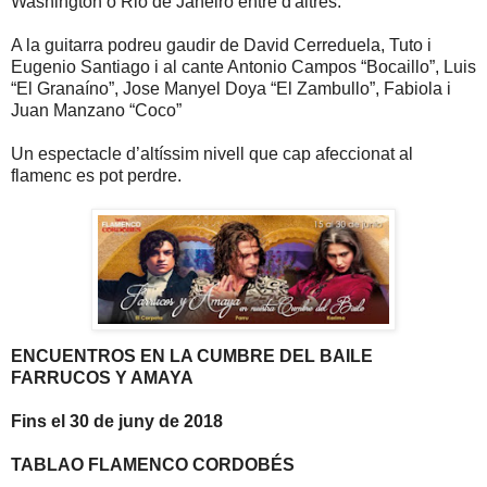
Washington o Rio de Janeiro entre d'altres.
A la guitarra podreu gaudir de David Cerreduela, Tuto i
Eugenio Santiago i al cante Antonio Campos “Bocaillo”, Luis
“El Granaíno”, Jose Manyel Doya “El Zambullo”, Fabiola i
Juan Manzano “Coco”
Un espectacle d’altíssim nivell que cap afeccionat al
flamenc es pot perdre.
ENCUENTROS EN LA CUMBRE DEL BAILE
FARRUCOS Y AMAYA
Fins el 30 de juny de 2018
TABLAO FLAMENCO CORDOBÉS