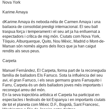
Nova York
Karime Amaya
dKarime Amaya és neboda-néta de Carmen Amaya i una
bailaora de consolidat prestigi internacional. El seu ball
traspua força i temperament i el seu art ja ha enlluernat a
espectadors i crítica de mig món. Ciutats com Nova York,
Tòquio, Alburquerque, Quito, Nou Mèxic, Madrid o Mont-de-
Marsan són només alguns dels llocs que ja han caigut
rendits als seus peus.
Carpeta
Manuel Fernández, El Carpeta, forma part de la reconeguda
família de balladors Els Farruco. Sota la influència del seu
avi, el gran Farruco, i els seus germans grans Farruquito i
Farru, Carpeta és un dels balladors joves més importants i
reconegut arreu del món.
En la seva trajectòria artística el Carpeta ha participat en
espectacles i festivals de tot Espanya i en importants ciutats
de tot el planeta com Mèxic D.F., Bogotà, Sant Francesc,