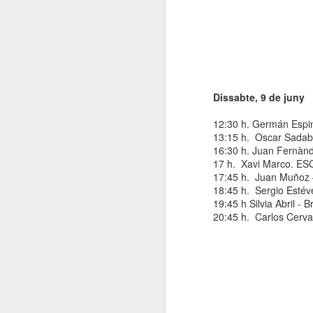
El
de
l'
mo
fe
El
Dissabte, 9 de juny
el
12:30 h. Germán Espi
13:15 h.
Oscar Sadab
J
16:30 h. Juan Fernànd
17 h.
Xavi Marco. ESC
17:45 h.
Juan Muñoz 
en
18:45 h.
Sergio Estév
19:45 h Silvia Abril 
“L
20:45 h.
Carlos Cerva
mó
D