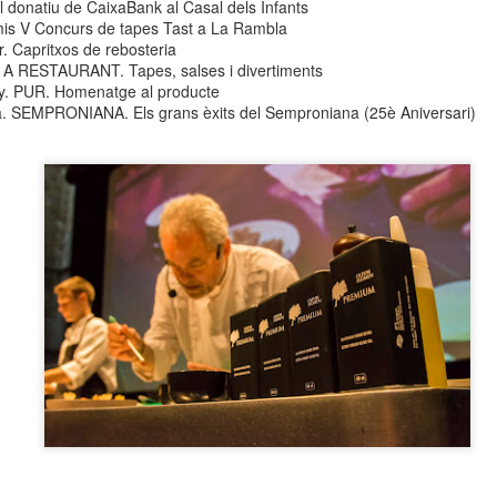
l donatiu de CaixaBank al Casal dels Infants
neurodegenerativa amb la qual conviuen 12.
is V Concurs de tapes Tast a La Rambla
Catalunya i que encara no té cura.
r. Capritxos de rebosteria
. A RESTAURANT. Tapes, salses i divertiments
El concurs començarà a les 12 hores a La R
y. PUR. Homenatge al producte
comptarà amb el patrocini de Oleaurum i Rep
a. SEMPRONIANA. Els grans èxits del Semproniana (25è Aniversari)