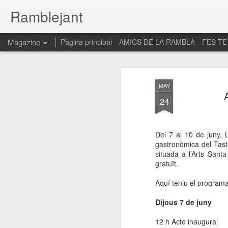
Ramblejant
Magazine
Pàgina principal
AMICS DE LA RAMBLA
FES-TE
MAY
24
Del 7 al 10 de juny, 
gastronòmica del Tast
situada a l’Arts Santa
gratuït.
Aquí teniu el programa
Dijous 7 de juny
12 h Acte inaugural