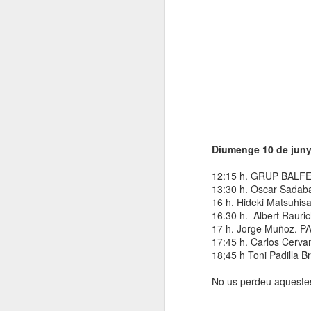
ac
(
D
J
pl
R
D
Diumenge 10 de jun
A
no
A
12:15 h. GRUP BALFEGÓ
or
13:30 h. Oscar Sadaba
pe
16 h. Hideki Matsuhis
16.30 h.
Albert Rauri
El
17 h. Jorge Muñoz. PA
Ge
17:45 h. Carlos Cerva
l
18;45 h Toni Padill
Pl
No us perdeu aquestes a
N