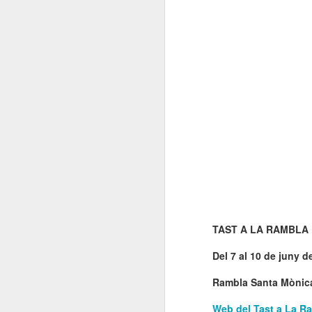
E
co
l'
co
N
Un
so
TAST A LA RAMBLA
Es
Del 7 al 10 de juny d
i 
Rambla Santa Mònic
L
N
Web del Tast a La R
D