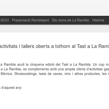
 SOCI
Presentació Ramblejant
Els noms de La Rambla
Història
El 16 de maig… Fem
MAR
Activitats i tallers oberts a tothom al Tast a La Ram
30
La Rambla
Amics de La Rambla i la Fundació Esclerosi M
quarta edició del seu concurs de paelles solid
La Rambla acull la cinquena edició del Tast a La Rambla. Un cop mé
la població sobre l’esclerosi múltiple
 a La Rambla, es complementa amb una amplia oferta d’activitats gast
 Mònica. Showcookings, tasts de caves, vins i altres productes, les re
Enguany el Concurs és un dels actes destac
del Gòtic
 d’aquest any:
El dissabte 16 de maig tindrà lloc la quarta e
gastronòmic solidari ‘Fem Paelles a La Rambl
Fundació Esclerosi Múltiple i l’associació 
Aquesta iniciativa té el propòsit de donar visi
la societat sobre l’esclerosi múltiple, una mal