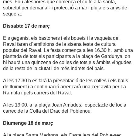
més. Fou aleshores que començà el culte a la santa,
sobretot per demanar-li protecció a mar i pluja els anys de
sequera.
Dissabte 17 de març
Els gegants, els bastoners i els bouets i la vaqueta del
Raval faran d´amfitrions de la sisena festa de cultura
popular del Raval. La festa comença a les 16.30 h.
amb una
plantada de tots els participants a la plaça de Gardunya, on
hi haurà una quinzena de colles de tots els àmbits vingudes
de la resta de la ciutat i de més indrets del país.
A les 17.30 h es farà la presentació de les colles i els balls
de lluïment i a continuació arrencarà una cercavila per La
Rambla i pels carrers del Raval.
A les 19.00, a la plaça Joan Amades,
espectacle de foc a
càrrec de la Colla del Drac del Poblenou.
Diumenge 18 de març
A la plaça Santa Madrona, els Castellers del Poble-sec