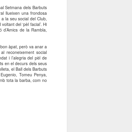
000 persones a
nal Setmana dels Barbuts
al llueixen una frondosa
a la seu social del Club,
ambla Santa Mònica, i
oltant del ‘pèl facial’. Hi
sol.
ió d’Amics de la Rambla,
 bon àpat, però va anar a
 al reconeixement social
at i l’alegria del pèl de
ats en el decurs dels seus
leta, el Ball dels Barbuts
, Eugenio, Tomeu Penya,
mb tota la barba, com no