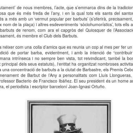
neurodegenerativa amb la qual conviuen 12.
utament’ de nous membres, l’acte, que s’emmarca dins de la tradicio
Catalunya i que encara no té cura.
a que és més freda de l’any, i en la qual tots els sants del santor
s a més amb un ‘vermut popular per barbuts’ (s’oferirà, precisament, 
El concurs començarà a les 12 hores a La R
 nom de la plaça) i altres esdeveniments ‘sòciohumorístics’, tots ells al v
comptarà amb el patrocini de Oleaurum i Rep
, barbuts de renom, com ara el capgròs del Quiosquer de l’Associac
ecisament, és membre el Club dels Barbuts.
a néixer com una colla d’amics que es reunia un cop al mes per fer un
ició de portar barba, evidentment, i amb la intenció de “contribuir
ana intrínseca i no sempre ben vista, tot reivindicant, també la bond
principal dels seus estatuts), l‘entitat ha organitzat nombroses activit
a una concentració de barbuts a la ciutat de Barbastre, els Premis Cebol
enament de Barbut de l’Any a personalitats com Lluís Llongueras
rofessor Bacterio de Francisco Ibáñez. El seu president és un home a
a, el periodista i escriptor barceloní Joan-Ignasi Ortuño.