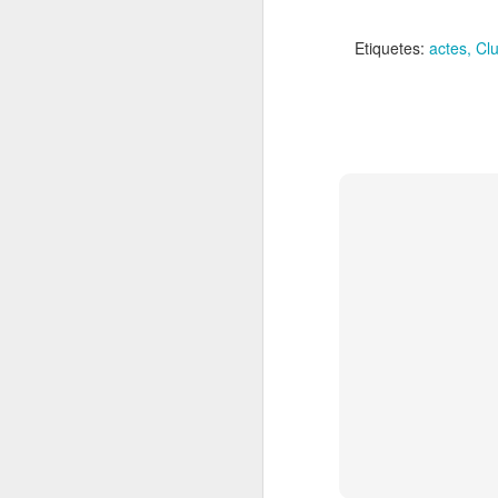
El
de
Etiquetes:
actes
Clu
l'
mo
fe
El
el
J
en
“L
mó
D