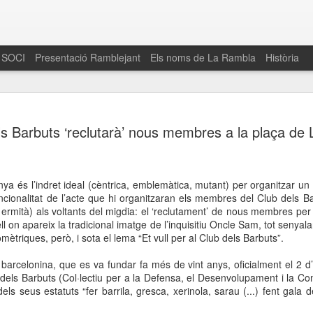
 SOCI
Presentació Ramblejant
Els noms de La Rambla
Història
El 16 de maig… Fem
MAR
ls Barbuts ‘reclutarà’ nous membres a la plaça de
30
La Rambla
Amics de La Rambla i la Fundació Esclerosi M
quarta edició del seu concurs de paelles solid
a és l’indret ideal (cèntrica, emblemàtica, mutant) per organitzar un 
la població sobre l’esclerosi múltiple
encionalitat de l’acte que hi organitzaran els membres del Club dels 
u ermità) als voltants del migdia: el ‘reclutament’ de nous membres per 
Enguany el Concurs és un dels actes destac
l on apareix la tradicional imatge de l’inquisitiu Oncle Sam, tot senyal
del Gòtic
ètriques, però, i sota el lema “Et vull per al Club dels Barbuts”.
El dissabte 16 de maig tindrà lloc la quarta e
 barcelonina, que es va fundar fa més de vint anys, oficialment el 2 
gastronòmic solidari ‘Fem Paelles a La Rambl
els Barbuts (Col·lectiu per a la Defensa, el Desenvolupament i la Cons
Fundació Esclerosi Múltiple i l’associació 
els seus estatuts “fer barrila, gresca, xerinola, sarau (...) fent gala 
Aquesta iniciativa té el propòsit de donar visi
la societat sobre l’esclerosi múltiple, una mal