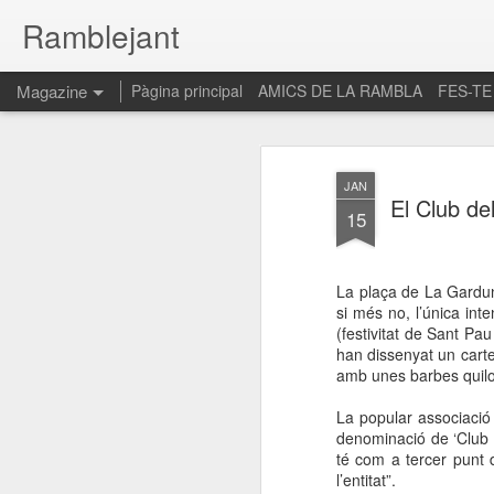
Ramblejant
Magazine
Pàgina principal
AMICS DE LA RAMBLA
FES-TE
JAN
El Club de
15
La plaça de La Garduny
si més no, l’única int
(festivitat de Sant Pa
han dissenyat un cartel
amb unes barbes quilom
La popular associació
denominació de ‘Club d
té com a tercer punt d
l’entitat”.