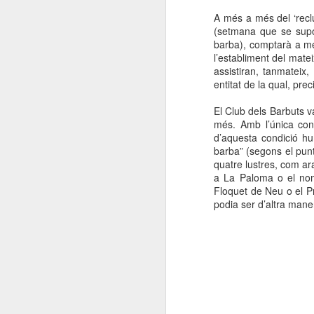
A més a més del ‘recl
(setmana que se supos
barba), comptarà a mé
l’establiment del mateix
assistiran, tanmateix
entitat de la qual, pr
El Club dels Barbuts v
més. Amb l’única cond
d’aquesta condició hum
barba” (segons el punt 
quatre lustres, com ar
a La Paloma o el nom
Floquet de Neu o el P
podia ser d’altra maner