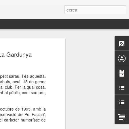
 Paelles a
 La Gardunya
últiple organitzen la
ari per sensibilitzar a
petit sarau. I és aquesta,
Barbuts, avui 15 de gener
al club. Per la qual cosa,
ats de la Festa Major
ant al públic, com sempre,
dició del concurs
d’octubre de 1995, amb la
a’, organitzat per la
ervació del Pèl Facial)’,
Amics de La Rambla.
del caràcter humorístic de
bilitat i conscienciar a
altia