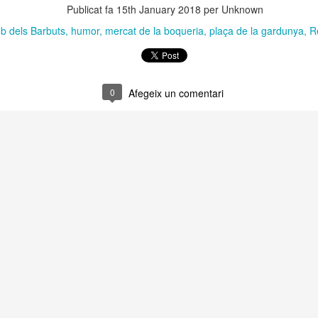
Publicat fa
15th January 2018
per Unknown
 Museu de l’Eròtica de Barcelona (MEB) celebra el Dia Internacional
l Fetitxisme, que té lloc el pròxim 16 de gener, amb la inauguració de
b dels Barbuts
humor
mercat de la boqueria
plaça de la gardunya
R
exposició “Picasso. Dalí. Fetitxisme. El simbolisme del desig”, una
stra que proposa una lectura cultural, històrica i sexològica del
titxisme a través de dos grans referents de la història de l'art.
 Dia Internacional del Fetitxisme va néixer al Regne Unit al 2008 sota
0
Afegeix un comentari
 nom National Fetish Day i, posteriorment, es va internacionalitzar.
La Rambla Film Festival Barcelona
AN
9
Del 16 al 23 de gener de 2026 La Rambla acollirà una mostra
internacional de cinema que neix amb la intenció de convertir-se
 un dels festivals de referència a la nostra ciutat.
a Rambla Film Festival Barcelona” presentarà pel·lícules de tot el
n i mostrarà el cinema barceloní i la seva història al mon.
Activitats de Nadal a La Rambla
EC
11