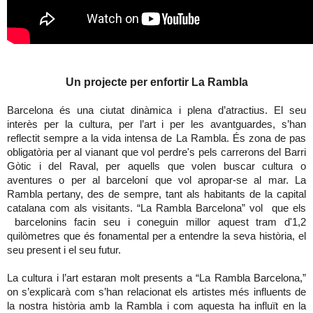
Un projecte per enfortir La Rambla
Barcelona és una ciutat dinàmica i plena d’atractius. El seu
interès per la cultura, per l’art i per les avantguardes, s’han
reflectit sempre a la vida intensa de La Rambla. És zona de pas
obligatòria per al vianant que vol perdre's pels carrerons del Barri
Gòtic i del Raval, per aquells que volen buscar cultura o
aventures o per al barceloní que vol apropar-se al mar. La
Rambla pertany, des de sempre, tant als habitants de la capital
catalana com als visitants. “La Rambla Barcelona” vol que els
barcelonins facin seu i coneguin millor aquest tram d'1,2
quilòmetres que és fonamental per a entendre la seva història, el
seu present i el seu futur.
La cultura i l’art estaran molt presents a “La Rambla Barcelona,”
on s’explicarà com s’han relacionat els artistes més influents de
la nostra història amb la Rambla i com aquesta ha influït en la