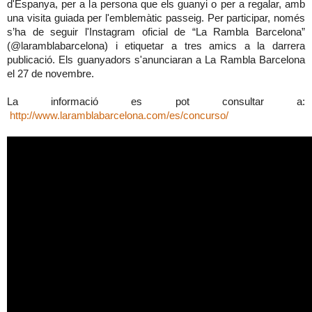
d'Espanya, per a la persona que els guanyi o per a regalar, amb
una visita guiada per l'emblemàtic passeig. Per participar, només
s’ha de seguir l'Instagram oficial de “La Rambla Barcelona”
(@laramblabarcelona) i etiquetar a tres amics a la darrera
publicació. Els guanyadors s'anunciaran a La Rambla Barcelona
el 27 de novembre.
La informació es pot consultar a:
http://www.laramblabarcelona.com/es/concurso/