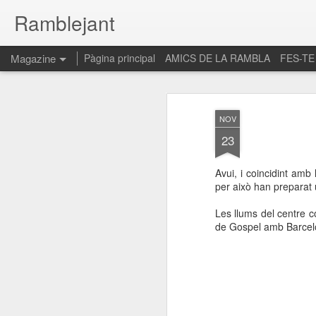
Ramblejant
Magazine
Pàgina principal
AMICS DE LA RAMBLA
FES-TE
NOV
23
Avui, i coincidint amb
per això han preparat 
Les llums del centre c
de Gospel amb Barcel