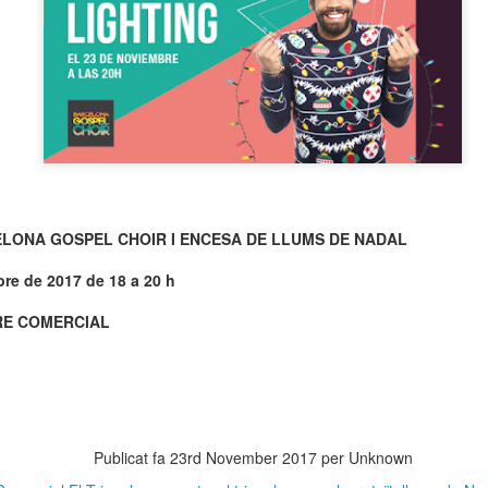
neurodegenerativa amb la qual conviuen 12.
Catalunya i que encara no té cura.
El concurs començarà a les 12 hores a La R
comptarà amb el patrocini de Oleaurum i Rep
LONA GOSPEL CHOIR I ENCESA DE LLUMS DE NADAL
re de 2017 de 18 a 20 h
RE COMERCIAL
Publicat fa
23rd November 2017
per Unknown