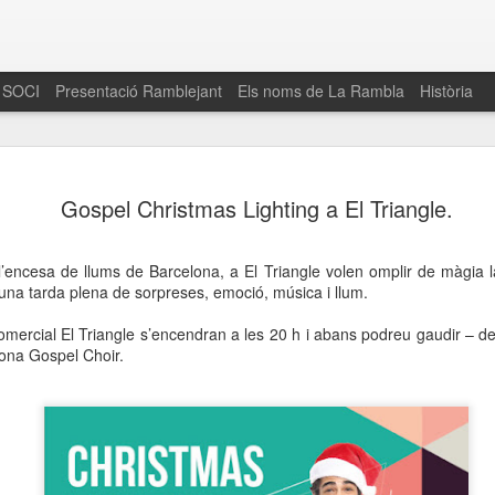
 SOCI
Presentació Ramblejant
Els noms de La Rambla
Història
El 16 de maig… Fem
MAR
Gospel Christmas Lighting a El Triangle.
30
La Rambla
Amics de La Rambla i la Fundació Esclerosi M
 l’encesa de llums de Barcelona, a El Triangle volen omplir de màgia 
quarta edició del seu concurs de paelles solid
una tarda plena de sorpreses, emoció, música i llum.
la població sobre l’esclerosi múltiple
omercial El Triangle s’encendran a les 20 h i abans podreu gaudir – de
Enguany el Concurs és un dels actes destac
ona Gospel Choir.
del Gòtic
El dissabte 16 de maig tindrà lloc la quarta e
gastronòmic solidari ‘Fem Paelles a La Rambl
Fundació Esclerosi Múltiple i l’associació 
Aquesta iniciativa té el propòsit de donar visi
la societat sobre l’esclerosi múltiple, una mal