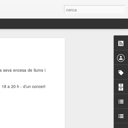
 Paelles a
últiple organitzen la
la seva encesa de llums i
ari per sensibilitzar a
 18 a 20 h - d’un concert
ats de la Festa Major
dició del concurs
a’, organitzat per la
Amics de La Rambla.
bilitat i conscienciar a
altia