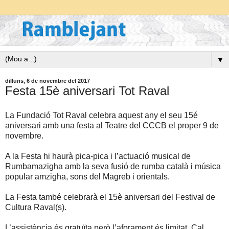
▼
dilluns, 6 de novembre del 2017
Festa 15è aniversari Tot Raval
La Fundació Tot Raval celebra aquest any el seu 15é
aniversari amb una festa al Teatre del CCCB el proper 9 de
novembre.
A la Festa hi haurà pica-pica i l’actuació musical de
Rumbamazigha amb la seva fusió de rumba català i música
popular amzigha, sons del Magreb i orientals.
La Festa també celebrarà el 15è aniversari del Festival de
Cultura Raval(s).
L’assistència és gratuïta però l’aforament és limitat. Cal