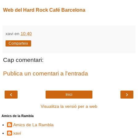
Web del Hard Rock Café Barcelona
xavi
en
10:40
Comparteix
Cap comentari:
Publica un comentari a l'entrada
‹
›
Inici
Visualitza la versió per a web
Amics de la Rambla
Amics de La Rambla
xavi