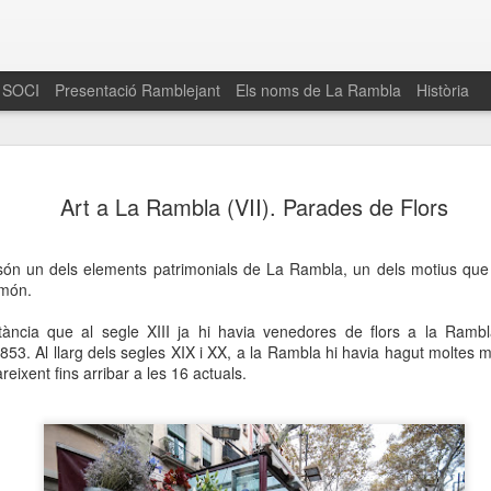
 SOCI
Presentació Ramblejant
Els noms de La Rambla
Història
El 16 de maig… Fem
MAR
Art a La Rambla (VII). Parades de Flors
30
La Rambla
Amics de La Rambla i la Fundació Esclerosi M
 són un dels elements patrimonials de La Rambla, un dels motius qu
quarta edició del seu concurs de paelles solid
 món.
la població sobre l’esclerosi múltiple
tància que al segle XIII ja hi havia venedores de flors a la Ramb
Enguany el Concurs és un dels actes destac
853. Al llarg dels segles XIX i XX, a la Rambla hi havia hagut moltes 
del Gòtic
eixent fins arribar a les 16 actuals.
El dissabte 16 de maig tindrà lloc la quarta e
gastronòmic solidari ‘Fem Paelles a La Rambl
Fundació Esclerosi Múltiple i l’associació 
Aquesta iniciativa té el propòsit de donar visi
la societat sobre l’esclerosi múltiple, una mal