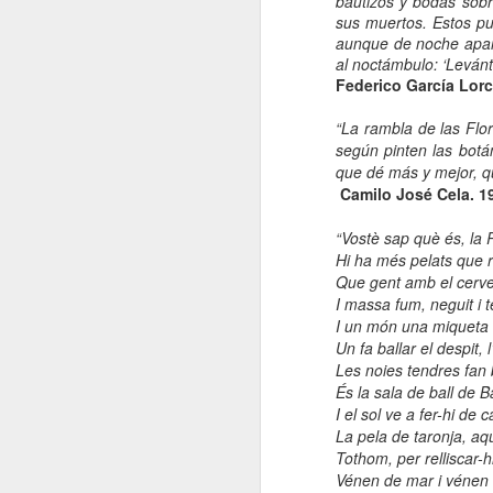
bautizos y bodas sob
El
sus muertos. Estos pu
de
aunque de noche apare
l'
al noctámbulo: ‘Leván
mo
Federico García Lorc
fe
“La rambla de las Flor
El
según pinten las botá
el
que dé más y mejor, q
Camilo José Cela. 1
J
“Vostè sap què és, la 
Hi ha més pelats que r
Que gent amb el cervel
en
I massa fum, neguit i 
I un món una miqueta
“L
mó
Un fa ballar el despit, 
Les noies tendres fan b
És la sala de ball de 
I el sol ve a fer-hi de ca
La pela de taronja, aq
Tothom, per relliscar-h
D
Vénen de mar i vénen