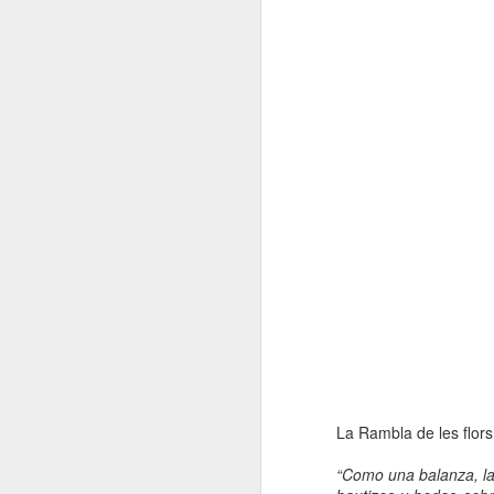
El 21 de març... Cap
MAR
5
Butaca buida
Cap Butaca Buida va néixer amb
un objectiu tant ambiciós com
possible: convertir Catalunya en la
capital mundial de les arts
escèniques. I ho hem aconseguit
gràcies al bo i millor que té aquest
país: la seva gent, la societat civil
J
que es mou cada vegada que té al
davant una fita històrica.
Sa
En aquesta tercera edició
continuem volent omplir totes les
E
butaques dels teatres, ateneus i
Te
centres cívics adherits. El proper
ha
dissabte 21 de març de 2026, que
ha
no quedi cap butaca buida.
le
La Rambla de les flors 
J
“Como una balanza, la 