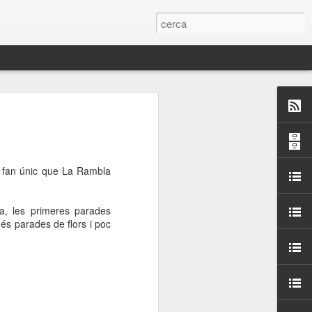
 Paelles a
últiple organitzen la
e fan únic que La Rambla
ari per sensibilitzar a
la, les primeres parades
ats de la Festa Major
més parades de flors i poc
dició del concurs
a’, organitzat per la
Amics de La Rambla.
bilitat i conscienciar a
altia