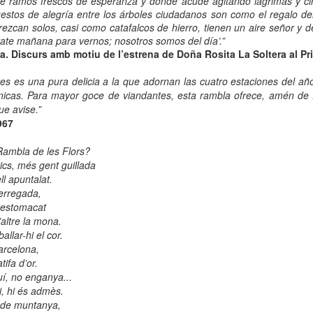
re ramos frescos de esperanza y donde acude agitando lágrimas y ci
 Museu de l’Eròtica de Barcelona (MEB) celebra el Dia Internacional
estos de alegría entre los árboles ciudadanos son como el regalo del
l Fetitxisme, que té lloc el pròxim 16 de gener, amb la inauguració de
zcan solos, casi como catafalcos de hierro, tienen un aire señor y d
exposició “Picasso. Dalí. Fetitxisme. El simbolisme del desig”, una
tate mañana para vernos; nosotros somos del día’.”
stra que proposa una lectura cultural, històrica i sexològica del
a. Discurs amb motiu de l’estrena de Doña Rosita La Soltera al Pr
titxisme a través de dos grans referents de la història de l'art.
es es una pura delicia a la que adornan las cuatro estaciones del año
 Dia Internacional del Fetitxisme va néixer al Regne Unit al 2008 sota
nicas. Para mayor goce de viandantes, esta rambla ofrece, amén de fl
 nom National Fetish Day i, posteriorment, es va internacionalitzar.
ue avise.”
967
La Rambla Film Festival Barcelona
AN
9
Rambla de les Flors?
Del 16 al 23 de gener de 2026 La Rambla acollirà una mostra
ics, més gent guillada
internacional de cinema que neix amb la intenció de convertir-se
l apuntalat.
 un dels festivals de referència a la nostra ciutat.
terregada,
 estomacat
a Rambla Film Festival Barcelona” presentarà pel·lícules de tot el
n i mostrarà el cinema barceloní i la seva història al mon.
l’altre la mona.
allar-hi el cor.
Barcelona,
tifa d’or.
uí, no enganya...
i, hi és admès.
Activitats de Nadal a La Rambla
EC
 de muntanya,
11