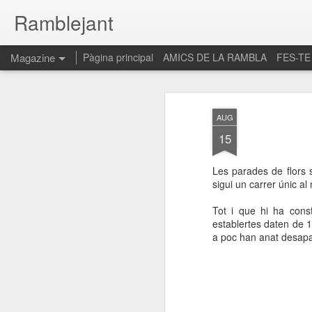
Ramblejant
Magazine
Pàgina principal
AMICS DE LA RAMBLA
FES-TE
AUG
15
Les parades de flors
sigui un carrer únic al
Tot i que hi ha cons
establertes daten de 1
a poc han anat desapar