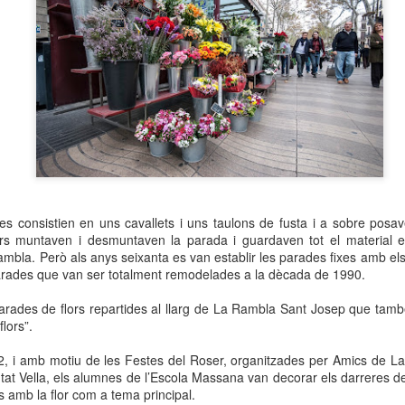
neurodegenerativa amb la qual conviuen 12.
Catalunya i que encara no té cura.
El concurs començarà a les 12 hores a La R
comptarà amb el patrocini de Oleaurum i Rep
s consistien en uns cavallets i uns taulons de fusta i a sobre posaven
rs muntaven i desmuntaven la parada i guardaven tot el material 
ambla. Però als anys seixanta es van establir les parades fixes amb el
 Parades que van ser totalment remodelades a la dècada de 1990.
arades de flors repartides al llarg de La Rambla Sant Josep que tam
lors”.
12, i amb motiu de les Festes del Roser, organitzades per Amics de L
utat Vella, els alumnes de l’Escola Massana van decorar els darreres 
s amb la flor com a tema principal.