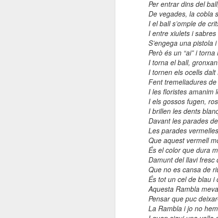
Per entrar dins del bal
De vegades, la cobla
ac
I el ball s’omple de crits
I entre xiulets i sabres
(
S’engega una pistola i
Però és un “ai” i torna 
D
I torna el ball, gronxan
I tornen els ocells dal
J
Fent tremeliadures de c
pl
I les floristes amanim l
R
D
I els gossos fugen, ro
I brillen les dents bla
A
no
Davant les parades de 
A
Les parades vermelles
or
Que aquest vermell mol
pe
És el color que dura 
El
Damunt del llavi fresc
Ge
Que no es cansa de riur
l
És tot un cel de blau i 
Aquesta Rambla meva 
Pl
Pensar que puc deixar-l
La Rambla i jo no hem
N