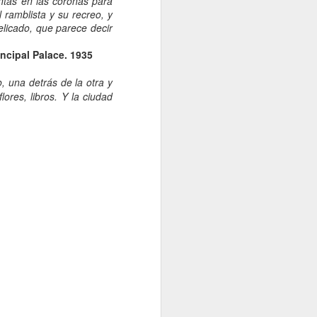
ntas en las coronas para
 ramblista y su recreo, y
elicado, que parece decir
incipal Palace. 1935
, una detrás de la otra y
ores, libros. Y la ciudad