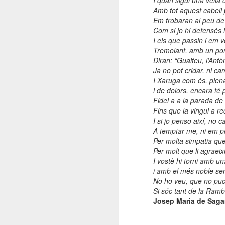
I quan sigui una vella
Amb tot aquest cabell p
Em trobaran al peu de
E
Com si jo hi defensés
co
I els que passin i em v
l'
Tremolant, amb un po
co
Diran: “Guaiteu, l’Antòni
Ja no pot cridar, ni ca
I Xaruga com és, plen
i de dolors, encara té 
Fidel a a la parada de 
N
Fins que la vingui a rec
I si jo penso així, no c
A temptar-me, ni em p
Per molta simpatia que 
Un
Per molt que li agraeix
so
I vostè hi torni amb u
i amb el més noble se
Es
No ho veu, que no puc
i 
Si sóc tant de la Rambl
Josep Maria de Sagar
L
N
D