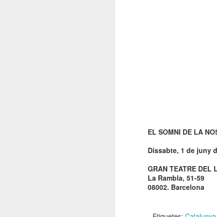
El 21 de març... Cap
MAR
5
Butaca buida
Cap Butaca Buida va néixer amb
un objectiu tant ambiciós com
possible: convertir Catalunya en la
capital mundial de les arts
escèniques. I ho hem aconseguit
gràcies al bo i millor que té aquest
país: la seva gent, la societat civil
J
que es mou cada vegada que té al
davant una fita històrica.
Sa
En aquesta tercera edició
EL SOMNI DE LA NO
continuem volent omplir totes les
E
butaques dels teatres, ateneus i
Te
Dissabte, 1 de juny 
centres cívics adherits. El proper
ha
dissabte 21 de març de 2026, que
ha
GRAN TEATRE DEL 
no quedi cap butaca buida.
le
La Rambla, 51-59
08002. Barcelona
J
Etiquetes:
Catalunya