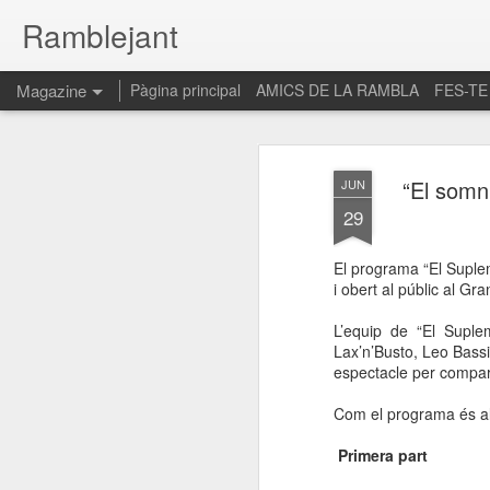
Ramblejant
Magazine
Pàgina principal
AMICS DE LA RAMBLA
FES-TE
“El somn
JUN
29
El programa “El Suple
i obert al públic al Gr
L’equip de “El Suple
Lax’n’Busto, Leo Bassi
espectacle per compart
Com el programa és al
Primera part