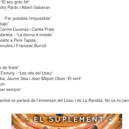
 “El seu gran hit”
neurodegenerativa amb la qual conviuen 12.
dro Pardo i Albert Galceran
Catalunya i que encara no té cura.
- “Fer possible l’impossible”
El concurs començarà a les 12 hores a La R
bajo”
comptarà amb el patrocini de Oleaurum i Rep
arme Lluveras i Carles Prats
 Marieta - “La donna è mobile”
oètic a Pere Tapias
emolins i Francesc Burrull
 de fireta”
ortuny - “Les nits del Liceu”
iba, Jaume Sisa i Joan Miquel Oliver “El vent”
dum
 per sempre”
 també es parlarà de l’aniversari del Liceu i de La Rambla. No us ho pe