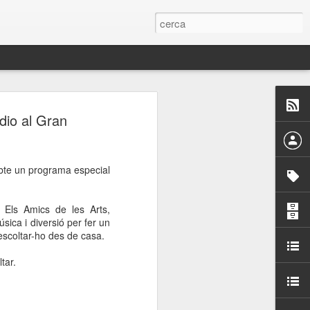
 Paelles a
dio al Gran
últiple organitzen la
abte un programa especial
ari per sensibilitzar a
 Els Amics de les Arts,
ats de la Festa Major
sica i diversió per fer un
 escoltar-ho des de casa.
dició del concurs
tar.
a’, organitzat per la
Amics de La Rambla.
bilitat i conscienciar a
altia