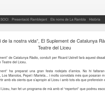
 SOCI
Presentació Ramblejant
Els noms de La Rambla
Història
El 16 de maig… Fem
MAR
i de la nostra vida”, El Suplement de Catalunya Rà
30
La Rambla
Teatre del Liceu
Amics de La Rambla i la Fundació Esclerosi M
ment” de Catalunya Ràdio, conduït per Ricard Ustrell farà aquest diss
quarta edició del seu concurs de paelles solid
an Teatre del Liceu.
la població sobre l’esclerosi múltiple
ment” ha preparat una gran festa rodejats d’amics. No hi faltaran
Enguany el Concurs és un dels actes destac
, Los Manolos, Pepet i Marieta... i molts convidats més que posaran mú
del Gòtic
ir amb els oients que s’apropin al Liceu i amb tots els que prefereixin
El dissabte 16 de maig tindrà lloc la quarta e
 Liceu, han fet un programa de mà amb el “repertori” que podreu escol
gastronòmic solidari ‘Fem Paelles a La Rambl
Fundació Esclerosi Múltiple i l’associació 
Aquesta iniciativa té el propòsit de donar visi
la societat sobre l’esclerosi múltiple, una mal