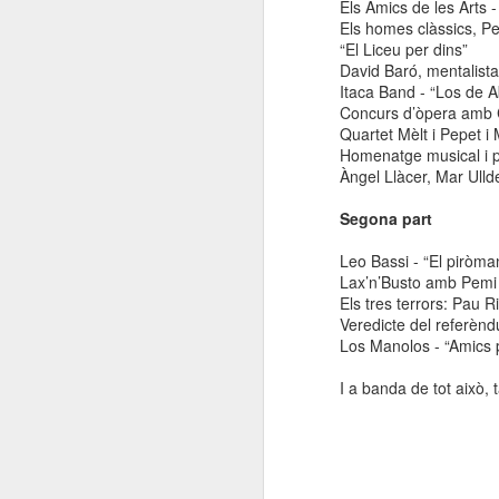
Els Amics de les Arts -
Els homes clàssics, Pe
“El Liceu per dins”
David Baró, mentalista 
Itaca Band - “Los de A
Concurs d’òpera amb C
Quartet Mèlt i Pepet i
Homenatge musical i p
Àngel Llàcer, Mar Ulld
Segona part
Leo Bassi - “El piròman
Lax’n’Busto amb Pemi F
Els tres terrors: Pau R
Veredicte del referèn
Los Manolos - “Amics
I a banda de tot això,