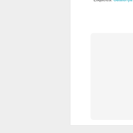
El
de
l'
mo
fe
El
el
J
en
“L
mó
D