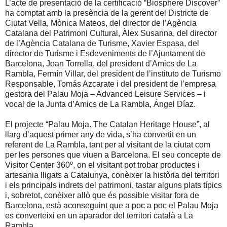
L’acte de presentació de la certificació “Biosphere Discover”
ha comptat amb la presència de la gerent del Districte de
Ciutat Vella, Mònica Mateos, del director de l’Agència
Catalana del Patrimoni Cultural, Àlex Susanna, del director
de l’Agència Catalana de Turisme, Xavier Espasa, del
director de Turisme i Esdeveniments de l’Ajuntament de
Barcelona, Joan Torrella, del president d’Amics de La
Rambla, Fermín Villar, del president de l’instituto de Turismo
Responsable, Tomás Azcarate i del president de l’empresa
gestora del Palau Moja – Advanced Leisure Services – i
vocal de la Junta d’Amics de La Rambla, Ángel Díaz.
El projecte “Palau Moja. The Catalan Heritage House”, al
llarg d’aquest primer any de vida, s’ha convertit en un
referent de La Rambla, tant per al visitant de la ciutat com
per les persones que viuen a Barcelona. El seu concepte de
Visitor Center 360º, on el visitant pot trobar productes i
artesania lligats a Catalunya, conèixer la història del territori
i els principals indrets del patrimoni, tastar alguns plats típics
i, sobretot, conèixer allò que és possible visitar fora de
Barcelona, està aconseguint que a poc a poc el Palau Moja
es converteixi en un aparador del territori català a La
Rambla.