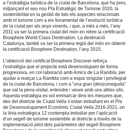
a l’estratègia turística de la ciutat de Barcelona, que ha pres,
mitjançant el seu nou Pla Estratègic de Turisme 2020, la
sostenibilitat en la gestió de tots els aspectes relacionats
amb el turisme com a eix fonamental de l’evolució turística
de la ciutat per als anys vinents, i que, a més a més, l’any
2011 va ser la primera ciutat del món en rebre la certificació
Biosphere World Class Destination. La destinació
Catalunya, també va ser la primera regió del món en obtenir
la certificació Biosphere Destination, l’any 2015.
L’obtenció del certificat Biosphere Discover reforça
l’estratègia que el projecte està desenvolupant de forma
progressiva, en col·laboració amb Amics de La Rambla, per
ajudar a realçar La Rambla com a espai singular i privilegiat
de la ciutat de Barcelona, i com a “una gran (des)coneguda”
que val la pena visitar, entendre i veure amb uns altres ulls.
Aquesta estratègia es vol emmarcar dins les mesures que,
des del districte de Ciutat Vella s’estan treballant en el Pla
de Desenvolupament Econòmic Ciutat Vella 2016-2021, on
la línia estratègica 12 contempla treballar per l’aplicació
d’un segell de turisme sostenible al districte a través de la
implementació pilot dels paràmetres del segell Biosphere