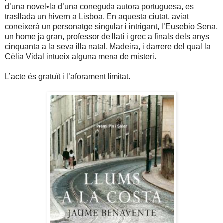
d’una novel•la d’una coneguda autora portuguesa, es
trasllada un hivern a Lisboa. En aquesta ciutat, aviat
coneixerà un personatge singular i intrigant, l’Eusebio Sena,
un home ja gran, professor de llatí i grec a finals dels anys
cinquanta a la seva illa natal, Madeira, i darrere del qual la
Cèlia Vidal intueix alguna mena de misteri.
L’acte és gratuït i l’aforament limitat.