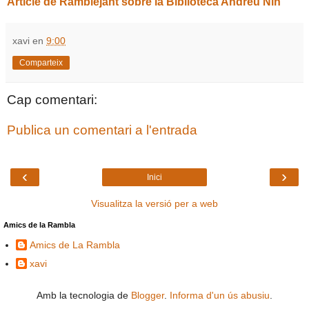
Article de Ramblejant sobre la Biblioteca Andreu Nin
xavi
en
9:00
Comparteix
Cap comentari:
Publica un comentari a l'entrada
‹
›
Inici
Visualitza la versió per a web
Amics de la Rambla
Amics de La Rambla
xavi
Amb la tecnologia de
Blogger
.
Informa d'un ús abusiu
.